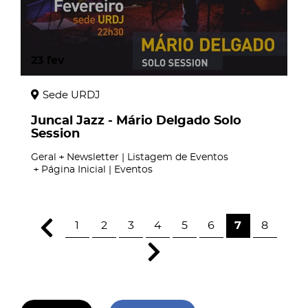
23
fev
Sede URDJ
Juncal Jazz - Mário Delgado Solo
Session
Geral
Newsletter | Listagem de Eventos
Página Inicial | Eventos
1
2
3
4
5
6
7
8