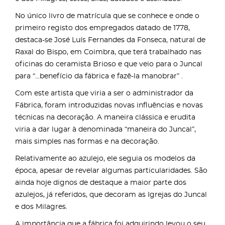
No único livro de matrícula que se conhece e onde o
primeiro registo dos empregados datado de 1778,
destaca-se José Luís Fernandes da Fonseca, natural de
Raxal do Bispo, em Coimbra, que terá trabalhado nas
oficinas do ceramista Brioso e que veio para o Juncal
para “...benefício da fábrica e fazê-la manobrar” .
Com este artista que viria a ser o administrador da
Fábrica, foram introduzidas novas influências e novas
técnicas na decoração. A maneira clássica e erudita
viria a dar lugar à denominada “maneira do Juncal”,
mais simples nas formas e na decoração.
Relativamente ao azulejo, ele seguia os modelos da
época, apesar de revelar algumas particularidades. São
ainda hoje dignos de destaque a maior parte dos
azulejos, já referidos, que decoram as Igrejas do Juncal
e dos Milagres.
A importância que a fábrica foi adquirindo levou o seu