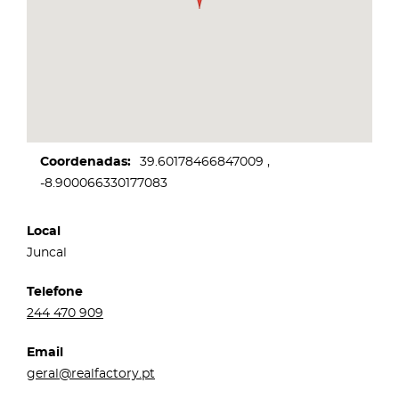
Coordenadas
39.60178466847009
-8.900066330177083
Local
Juncal
Telefone
244 470 909
Email
geral@realfactory.pt