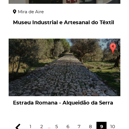
Mira de Aire
Museu Industrial e Artesanal do Têxtil
page
Estrada Romana - Alqueidão da Serra
1
2
...
5
6
7
8
9
10