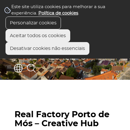
Este site utiliza cookies para melhorar a sua
experiência.
Política de cookies
.
Personalizar cookies
Aceitar todos os cookies
Desativar cookies não essenciais
Real Factory Porto de
Mós – Creative Hub