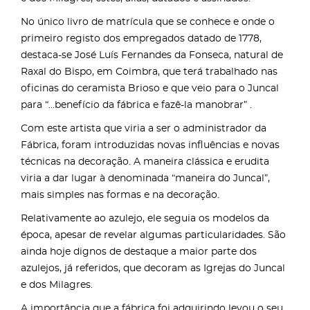
No único livro de matrícula que se conhece e onde o
primeiro registo dos empregados datado de 1778,
destaca-se José Luís Fernandes da Fonseca, natural de
Raxal do Bispo, em Coimbra, que terá trabalhado nas
oficinas do ceramista Brioso e que veio para o Juncal
para “...benefício da fábrica e fazê-la manobrar” .
Com este artista que viria a ser o administrador da
Fábrica, foram introduzidas novas influências e novas
técnicas na decoração. A maneira clássica e erudita
viria a dar lugar à denominada “maneira do Juncal”,
mais simples nas formas e na decoração.
Relativamente ao azulejo, ele seguia os modelos da
época, apesar de revelar algumas particularidades. São
ainda hoje dignos de destaque a maior parte dos
azulejos, já referidos, que decoram as Igrejas do Juncal
e dos Milagres.
A importância que a fábrica foi adquirindo levou o seu