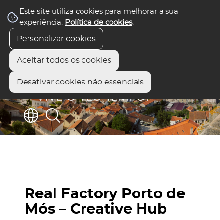
Este site utiliza cookies para melhorar a sua
experiência.
Política de cookies
.
Personalizar cookies
Aceitar todos os cookies
Desativar cookies não essenciais
Real Factory Porto de
Mós – Creative Hub