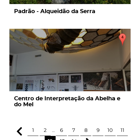
Padrão - Alqueidão da Serra
page
Centro de Interpretação da Abelha e
do Mel
1
2
...
6
7
8
9
10
11