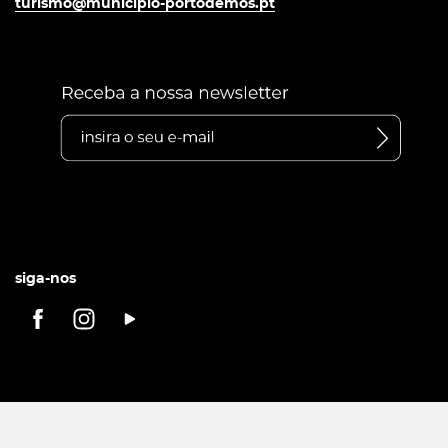
turismo@municipio-portodemos.pt
siga-nos