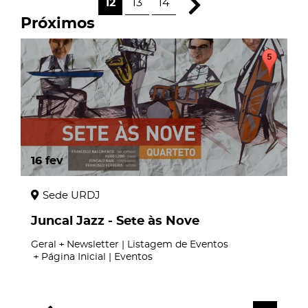
12
13
14
Próximos
16
fev
Sede URDJ
Juncal Jazz - Sete às Nove
Geral
Newsletter | Listagem de Eventos
Página Inicial | Eventos