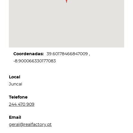
Coordenadas
39.60178466847009
-8.900066330177083
Local
Juncal
Telefone
244 470 909
Email
geral@realfactory.pt