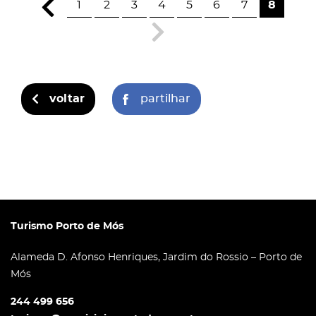
1
2
3
4
5
6
7
8
voltar
partilhar
Turismo Porto de Mós
Alameda D. Afonso Henriques, Jardim do Rossio – Porto de
Mós
244 499 656