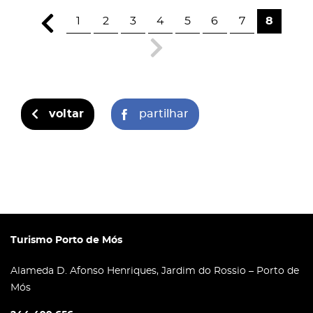
1
2
3
4
5
6
7
8
voltar
partilhar
Turismo Porto de Mós
Alameda D. Afonso Henriques, Jardim do Rossio – Porto de
Mós