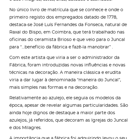
No único livro de matrícula que se conhece e onde o
primeiro registo dos empregados datado de 1778,
destaca-se José Luís Fernandes da Fonseca, natural de
Raxal do Bispo, em Coimbra, que terá trabalhado nas
oficinas do ceramista Brioso e que veio para o Juncal
para “...benefício da fábrica e fazê-la manobrar” .
Com este artista que viria a ser o administrador da
Fábrica, foram introduzidas novas influências e novas
técnicas na decoração. A maneira clássica e erudita
viria a dar lugar à denominada “maneira do Juncal”,
mais simples nas formas e na decoração.
Relativamente ao azulejo, ele seguia os modelos da
época, apesar de revelar algumas particularidades. São
ainda hoje dignos de destaque a maior parte dos
azulejos, já referidos, que decoram as Igrejas do Juncal
e dos Milagres.
A importância que a fábrica foi adquirindo levou o seu