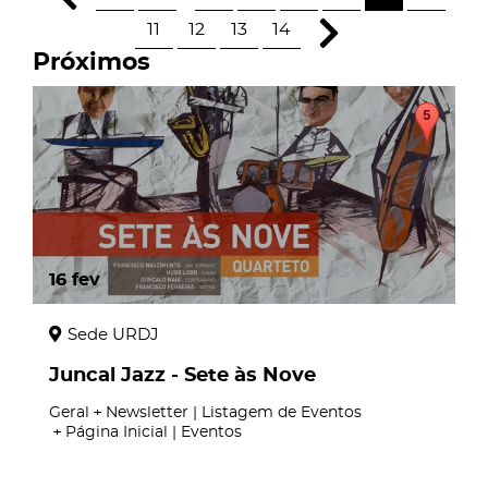
11
12
13
14
Próximos
16
fev
Sede URDJ
Juncal Jazz - Sete às Nove
Geral
Newsletter | Listagem de Eventos
Página Inicial | Eventos