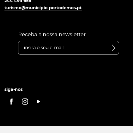
244 499 656
turismo@municipio-portodemos.pt
siga-nos