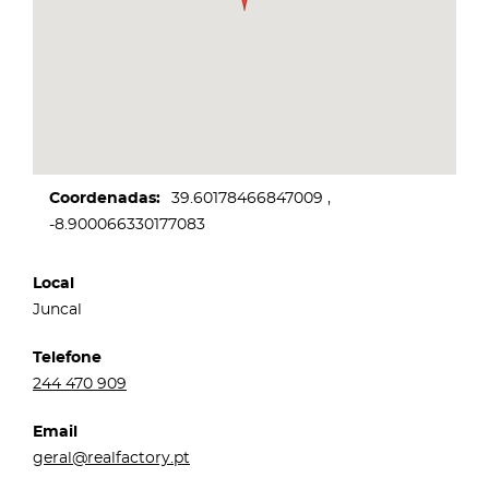
Coordenadas
39.60178466847009
-8.900066330177083
Local
Juncal
Telefone
244 470 909
Email
geral@realfactory.pt