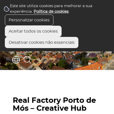
Este site utiliza cookies para melhorar a sua
experiência.
Política de cookies
.
Personalizar cookies
Aceitar todos os cookies
Desativar cookies não essenciais
Real Factory Porto de
Mós – Creative Hub