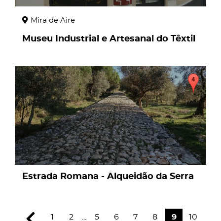
Mira de Aire
Museu Industrial e Artesanal do Têxtil
page
Estrada Romana - Alqueidão da Serra
1
2
...
5
6
7
8
9
10