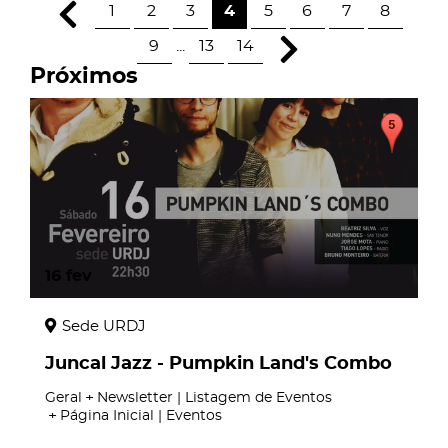
1
2
3
4
5
6
7
8
9
...
13
14
Próximos
16
fev
Sede URDJ
Juncal Jazz - Pumpkin Land's Combo
Geral
Newsletter | Listagem de Eventos
Página Inicial | Eventos