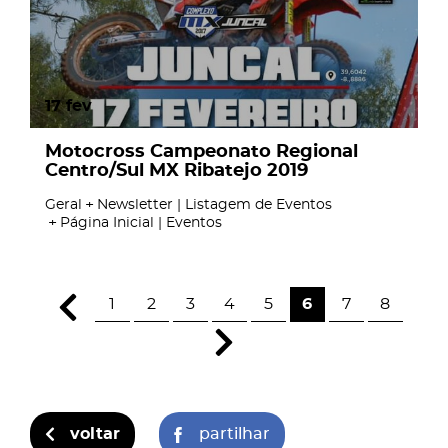
17
fev
Motocross Campeonato Regional
Centro/Sul MX Ribatejo 2019
Geral
Newsletter | Listagem de Eventos
Página Inicial | Eventos
1
2
3
4
5
6
7
8
voltar
partilhar