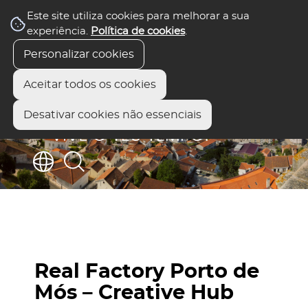
Este site utiliza cookies para melhorar a sua
experiência.
Política de cookies
.
Personalizar cookies
Aceitar todos os cookies
Desativar cookies não essenciais
Real Factory Porto de
Mós – Creative Hub