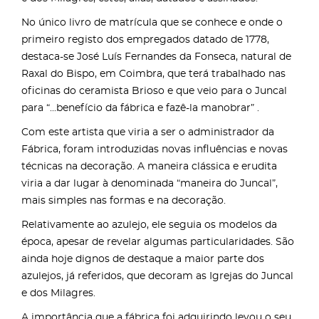
No único livro de matrícula que se conhece e onde o
primeiro registo dos empregados datado de 1778,
destaca-se José Luís Fernandes da Fonseca, natural de
Raxal do Bispo, em Coimbra, que terá trabalhado nas
oficinas do ceramista Brioso e que veio para o Juncal
para “...benefício da fábrica e fazê-la manobrar” .
Com este artista que viria a ser o administrador da
Fábrica, foram introduzidas novas influências e novas
técnicas na decoração. A maneira clássica e erudita
viria a dar lugar à denominada “maneira do Juncal”,
mais simples nas formas e na decoração.
Relativamente ao azulejo, ele seguia os modelos da
época, apesar de revelar algumas particularidades. São
ainda hoje dignos de destaque a maior parte dos
azulejos, já referidos, que decoram as Igrejas do Juncal
e dos Milagres.
A importância que a fábrica foi adquirindo levou o seu