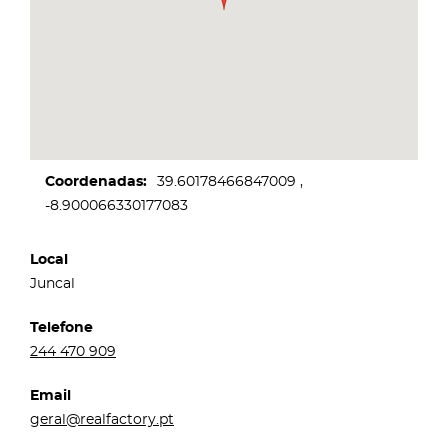
Coordenadas
39.60178466847009
-8.900066330177083
Local
Juncal
Telefone
244 470 909
Email
geral@realfactory.pt