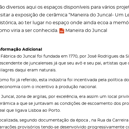
ão diversos aqui os espaços disponíveis para vários pro
isitar a exposição de cerâmica “Maneira do Juncal- Um 
istórica, ao ter lugar no espaço onde ainda ecoa a memór
omo viria a ser conhecida.
Maneira do Juncal
nformação Adicional
 Fábrica do Juncal foi fundada em 1770, por José Rodrigues da Si
escendente de juncalenses já que seu avô e seu pai, artistas que
ilagres daqui eram naturais.
omo foi já referido, esta indústria foi incentivada pela polític
 economia com o incentivo à produção nacional.
 Juncal, zona de argilas, por excelência, era assim um local priv
erâmica a que se juntavam as condições de escoamento dos prod
eal que ligava Lisboa ao Porto.
ocalizada, segundo documentação da época , na Rua da Carreira d
arracões provisórios tendo-se desenvolvido progressivamente c