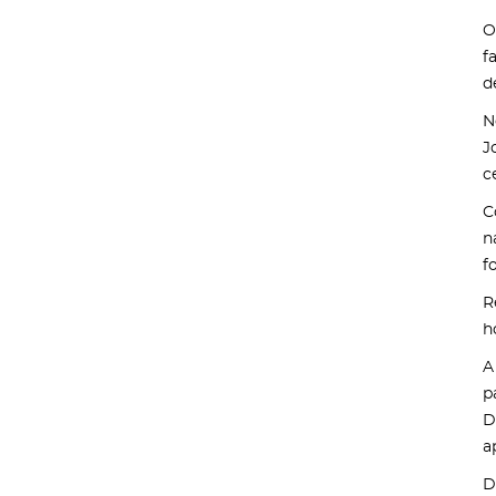
O
f
d
N
J
c
C
n
f
R
h
A
p
D
a
D