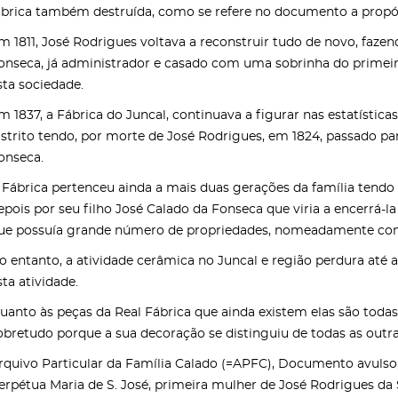
ábrica também destruída, como se refere no documento a propós
m 1811, José Rodrigues voltava a reconstruir tudo de novo, faz
onseca, já administrador e casado com uma sobrinha do primeiro 
sta sociedade.
m 1837, a Fábrica do Juncal, continuava a figurar nas estatístic
istrito tendo, por morte de José Rodrigues, em 1824, passado pa
onseca.
 Fábrica pertenceu ainda a mais duas gerações da família tendo
epois por seu filho José Calado da Fonseca que viria a encerrá-la
ue possuía grande número de propriedades, nomeadamente com cu
o entanto, a atividade cerâmica no Juncal e região perdura até 
sta atividade.
uanto às peças da Real Fábrica que ainda existem elas são toda
obretudo porque a sua decoração se distinguiu de todas as outr
rquivo Particular da Família Calado (=APFC), Documento avulso
erpétua Maria de S. José, primeira mulher de José Rodrigues da 