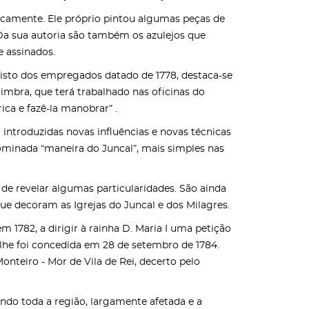
ticamente. Ele próprio pintou algumas peças de
 Da sua autoria são também os azulejos que
e assinados.
gisto dos empregados datado de 1778, destaca-se
imbra, que terá trabalhado nas oficinas do
rica e fazê-la manobrar” .
m introduzidas novas influências e novas técnicas
nominada “maneira do Juncal”, mais simples nas
 de revelar algumas particularidades. São ainda
que decoram as Igrejas do Juncal e dos Milagres.
m 1782, a dirigir à rainha D. Maria I uma petição
 lhe foi concedida em 28 de setembro de 1784.
onteiro - Mor de Vila de Rei, decerto pelo
ndo toda a região, largamente afetada e a