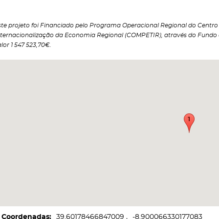
ste projeto foi Financiado pelo Programa Operacional Regional do Centro 2
nternacionalização da Economia Regional (COMPETIR), através do Fundo
lor 1 547 523,70€.
Coordenadas
39.60178466847009
-8.900066330177083