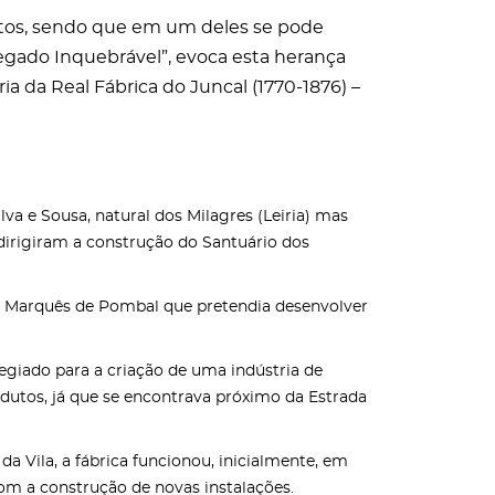
jetos, sendo que em um deles se pode
Legado Inquebrável”, evoca esta herança
ia da Real Fábrica do Juncal (1770-1876) –
lva e Sousa, natural dos Milagres (Leiria) mas
 dirigiram a construção do Santuário dos
a do Marquês de Pombal que pretendia desenvolver
ilegiado para a criação de uma indústria de
utos, já que se encontrava próximo da Estrada
a Vila, a fábrica funcionou, inicialmente, em
om a construção de novas instalações.