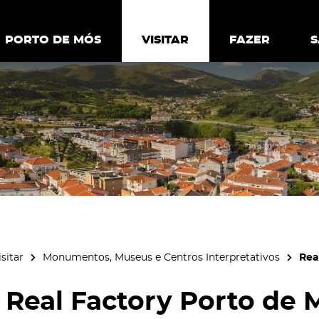
ia.
Política de
Personalizar cookies
Aceitar 
PORTO DE MÓS
PORTO DE MÓS
VISITAR
VISITAR
FAZER
FAZ
isitar
Monumentos, Museus e Centros Interpretativos
Rea
Real Factory Porto de 