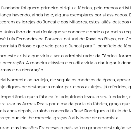
 fundador foi quem primeiro dirigiu a fábrica, pelo menos artis
aiança havendo, ainda hoje, alguns exemplares por si assinados.
ecoram as igrejas do Juncal e dos Milagres, estes, aliás, datados 
o único livro de matrícula que se conhece e onde o primeiro re
osé Luís Fernandes da Fonseca, natural de Raxal do Bispo, em Co
eramista Brioso e que veio para o Juncal para “...benefício da fáb
om este artista que viria a ser o administrador da Fábrica, fora
a decoração. A maneira clássica e erudita viria a dar lugar à de
ormas e na decoração.
elativamente ao azulejo, ele seguia os modelos da época, apesar
oje dignos de destaque a maior parte dos azulejos, já referidos, 
 importância que a fábrica foi adquirindo levou o seu fundador, e
ara usar as Armas Reais por cima da porta da fábrica, graça que
ois anos depois, a rainha concedia a José Rodrigues o título de M
preço que ele lhe merecia, graças à atividade de ceramista.
urante as Invasões Francesas o país sofreu grande destruição se