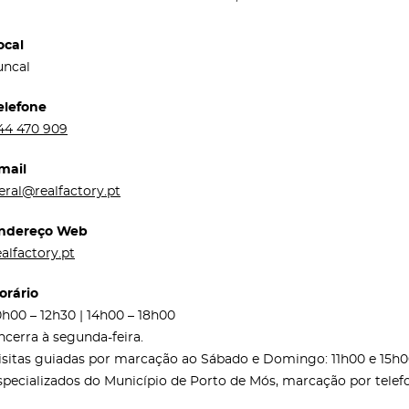
ocal
uncal
elefone
44 470 909
mail
eral@realfactory.pt
ndereço Web
ealfactory.pt
orário
0h00 – 12h30 | 14h00 – 18h00
ncerra à segunda-feira.
isitas guiadas por marcação ao Sábado e Domingo: 11h00 e 1
specializados do Município de Porto de Mós, marcação por telefo