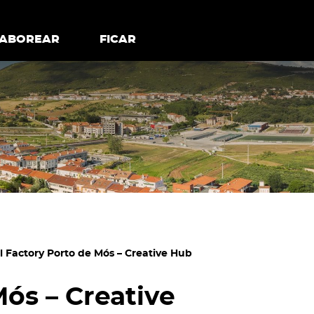
todos os cookies
Desativar cookies não essenciais
ER
SABOREAR
SABOREAR
FICAR
FICAR
l Factory Porto de Mós – Creative Hub
Mós – Creative