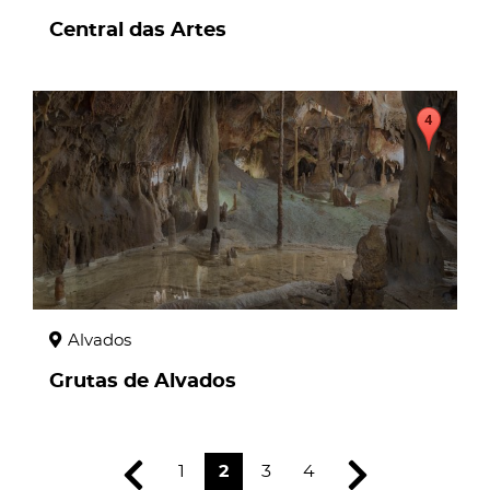
Central das Artes
page
Alvados
Grutas de Alvados
1
2
3
4