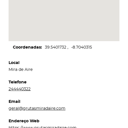
Coordenadas
39.5401732
-8.7040315
Local
Mira de Aire
Telefone
244440322
Email
geral@grutasmiradaire.com
Endereço Web
https://www.grutasmiradaire.com