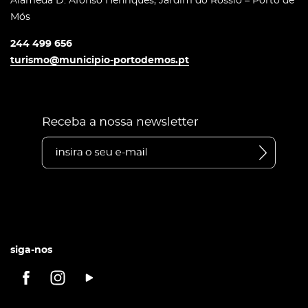
Alameda D. Afonso Henriques, Jardim do Rossio – Porto de
Mós
244 499 656
turismo@municipio-portodemos.pt
siga-nos