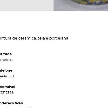
intura de cerâmica, tela e porcelana
ltitude
 metros
elefone
44471130
elemóvel
17317596
ndereço Web