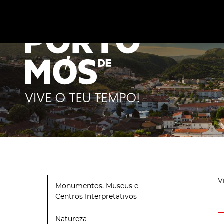
Este site utiliza cookies para melhorar a sua experiênc
cookies
.
V
Monumentos, Museus e
Centros Interpretativos
Natureza