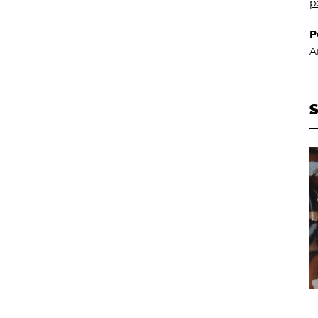
p
P
A
S