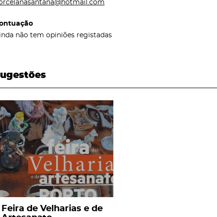
orcelanasantana@hotmail.com
ontuação
inda não tem opiniões registadas
ugestões
page
Feira de Velharias e de