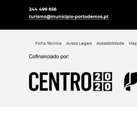
244 499 656
turismo@municipio-portodemos.pt
Ficha Técnica
Avisos Legais
Acessibilidade
Map