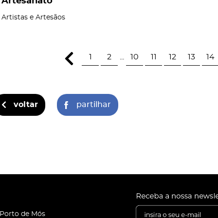
Artesanato
Artistas e Artesãos
1
2
...
10
11
12
13
14
voltar
partilhar
 Porto de Mós