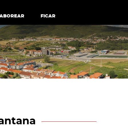
todos os cookies
Desativar cookies não essenciais
ER
SABOREAR
SABOREAR
FICAR
FICAR
Santana