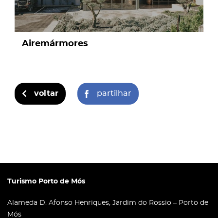
Airemármores
voltar
partilhar
Turismo Porto de Mós
Alameda D. Afonso Henriques, Jardim do Rossio – Porto de
Mós