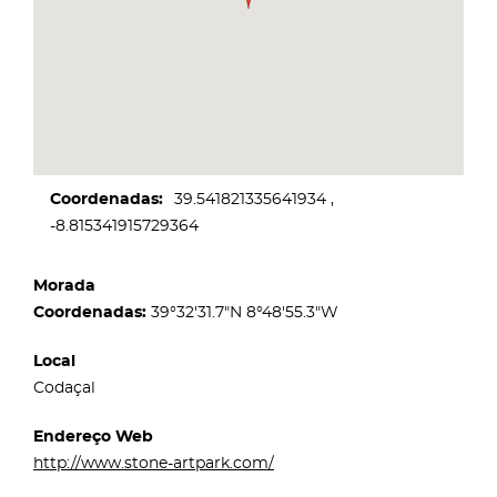
Coordenadas
39.541821335641934
-8.815341915729364
Morada
Coordenadas:
39°32'31.7"N 8°48'55.3"W
Local
Codaçal
Endereço Web
http://www.stone-artpark.com/