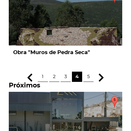
Obra "Muros de Pedra Seca"
1
2
3
4
5
Próximos
page