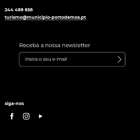
244 499 656
turismo@municipio-portodemos.pt
siga-nos