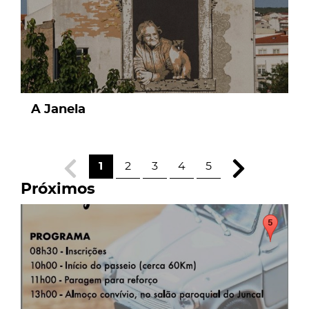
A Janela
1
2
3
4
5
Próximos