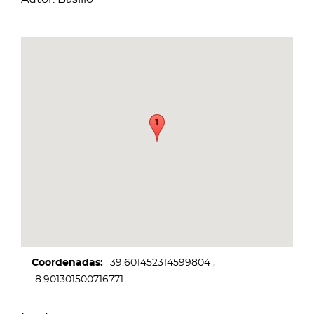
Coordenadas
39.601452314599804
-8.901301500716771