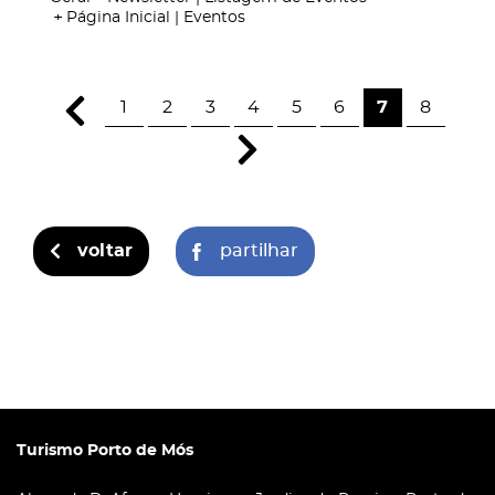
Página Inicial | Eventos
1
2
3
4
5
6
7
8
voltar
partilhar
Turismo Porto de Mós