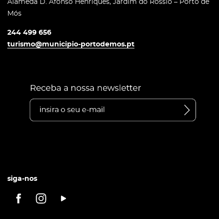
Alameda D. Afonso Henriques, Jardim do Rossio – Porto de
Mós
244 499 656
turismo@municipio-portodemos.pt
siga-nos