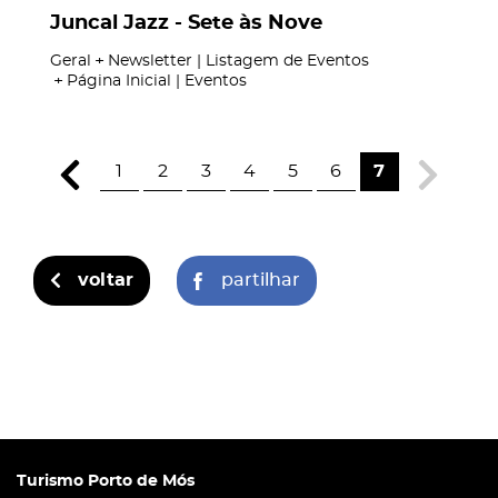
Juncal Jazz - Sete às Nove
Geral
Newsletter | Listagem de Eventos
Página Inicial | Eventos
1
2
3
4
5
6
7
voltar
partilhar
Turismo Porto de Mós