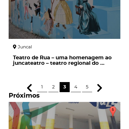
Juncal
Teatro de Rua – uma homenagem ao
juncateatro – teatro regional do ...
1
2
3
4
5
Próximos