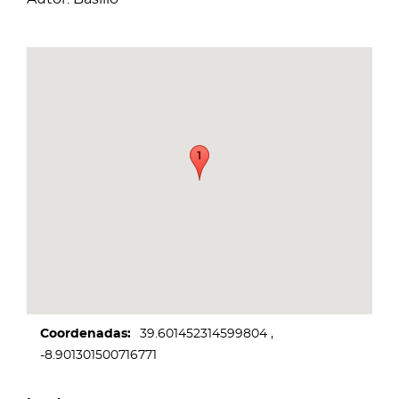
Coordenadas
39.601452314599804
-8.901301500716771