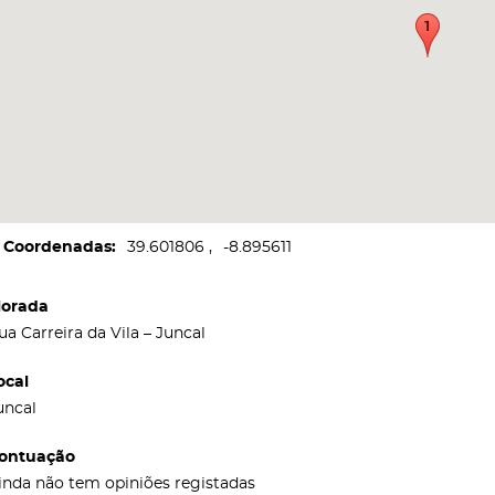
Coordenadas
39.601806
-8.895611
orada
ua Carreira da Vila – Juncal
ocal
uncal
ontuação
inda não tem opiniões registadas