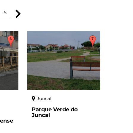
5
page
Juncal
Parque Verde do
Juncal
lense