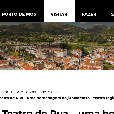
ia.
Política de
Personalizar cookies
Aceitar 
PORTO DE MÓS
PORTO DE MÓS
VISITAR
VISITAR
FAZER
FAZ
isitar
Arte
Obras de Arte
eatro de Rua – uma homenagem ao juncateatro – teatro regi