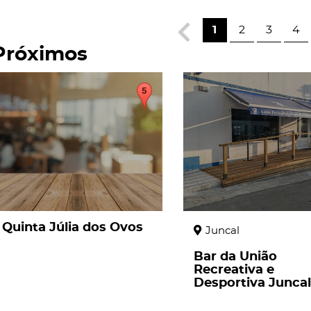
1
2
3
4
Próximos
page
page
Quinta Júlia dos Ovos
Juncal
Bar da União
Recreativa e
Desportiva Junca