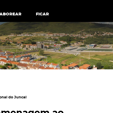
todos os cookies
Desativar cookies não essenciais
ER
SABOREAR
SABOREAR
FICAR
FICAR
onal do Juncal