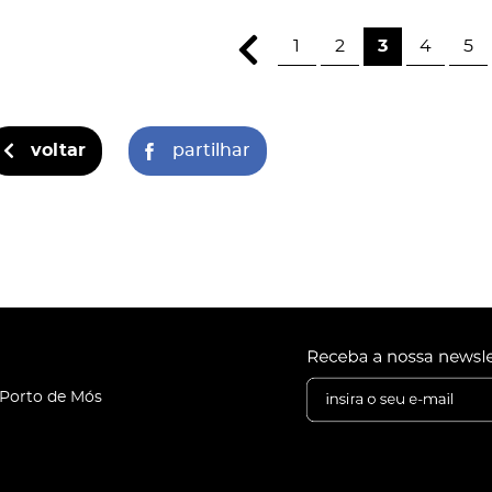
1
2
3
4
5
voltar
partilhar
 Porto de Mós