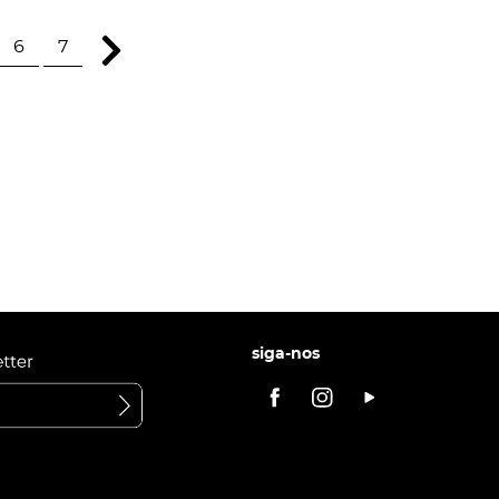
6
7
siga-nos