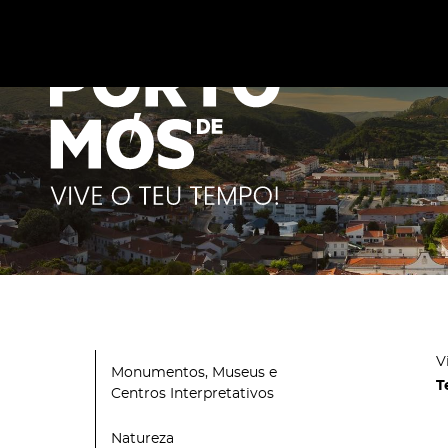
Este site utiliza cookies para melhorar a sua experiênc
cookies
.
V
Monumentos, Museus e
T
Centros Interpretativos
Natureza