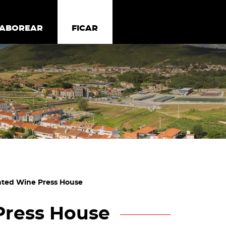
todos os cookies
Desativar cookies não essenciais
ER
SABOREAR
SABOREAR
FICAR
FICAR
ted Wine Press House
Press House