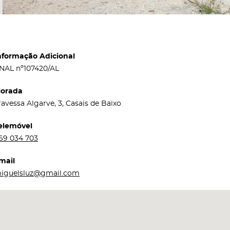
nformação Adicional
NAL nº107420/AL
orada
ravessa Algarve, 3, Casais de Baixo
elemóvel
69 034 703
mail
iguelsluz@gmail.com