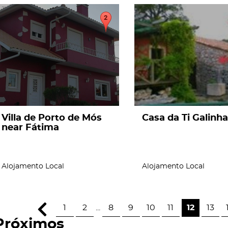
page
page
Villa de Porto de Mós
Casa da Ti Galinha
near Fátima
Alojamento Local
Alojamento Local
1
2
...
8
9
10
11
12
13
Próximos