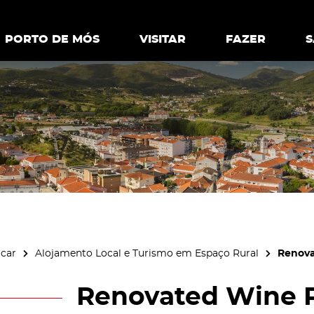
ia.
Política de
Personalizar cookies
Aceitar 
PORTO DE MÓS
PORTO DE MÓS
VISITAR
VISITAR
FAZER
FAZ
icar
Alojamento Local e Turismo em Espaço Rural
Renova
Renovated Wine 