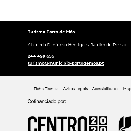
Turismo Porto de Mós
Alameda D. Afonso Henriques, Jardim do Rossio –
244 499 656
turismo@municipio-portodemos.pt
Ficha Técnica
Avisos Legais
Acessibilidade
Map