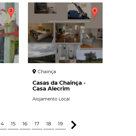
page
Chainça
Casas da Chainça -
Casa Alecrim
Alojamento Local
14
15
16
17
18
19