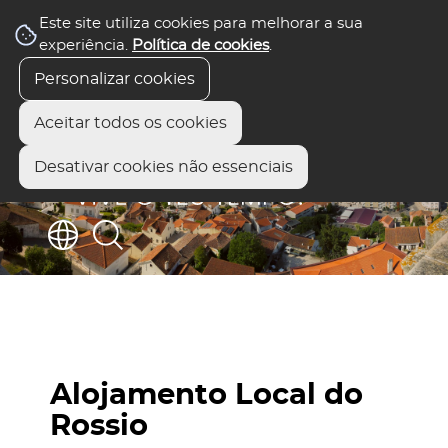
Este site utiliza cookies para melhorar a sua
experiência.
Política de cookies
.
Personalizar cookies
Aceitar todos os cookies
Desativar cookies não essenciais
Alojamento Local do
Rossio