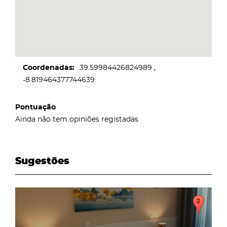
Coordenadas
39.59984426824989
-8.819464377744639
Pontuação
Ainda não tem opiniões registadas
Sugestões
page