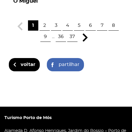
O Miguel
1
2
3
4
5
6
7
8
9
...
36
37
voltar
partilhar
Turismo Porto de Mós
Alameda D. Afonso Henriques, Jardim do Rossio – Porto de