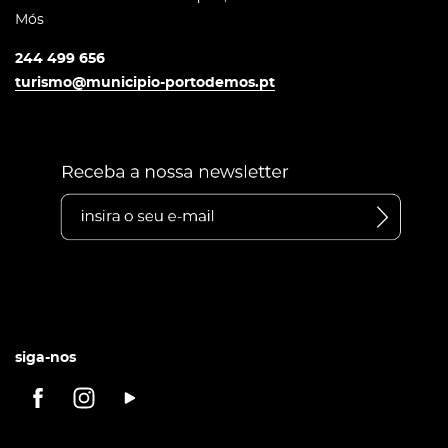
Mós
244 499 656
turismo@municipio-portodemos.pt
siga-nos