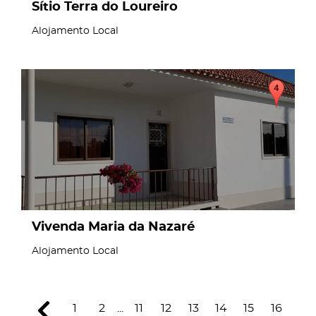
Sítio Terra do Loureiro
Alojamento Local
page
Vivenda Maria da Nazaré
Alojamento Local
1
2
...
11
12
13
14
15
16