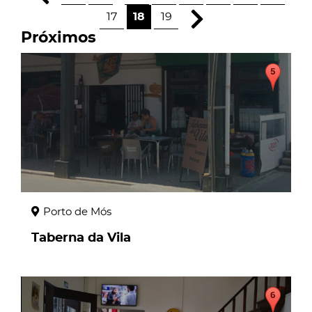
17
18
19
Próximos
page
Porto de Mós
Taberna da Vila
page