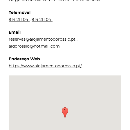
Telemóvel
914 211 041
,
914 211 041
Email
reservas@alojamentodorossio.pt
,
aldorossio@hotmail.com
Endereço Web
https://www.alojamentodorossio.pt/