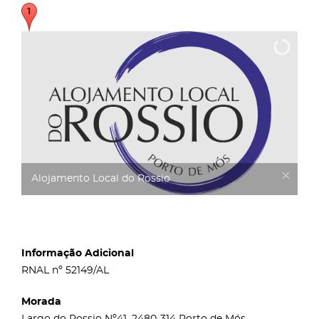
Alojamento Local do Rossio
Informação Adicional
RNAL nº 52149/AL
Morada
Largo do Rossio Nº41, 2480-314 Porto de Mós