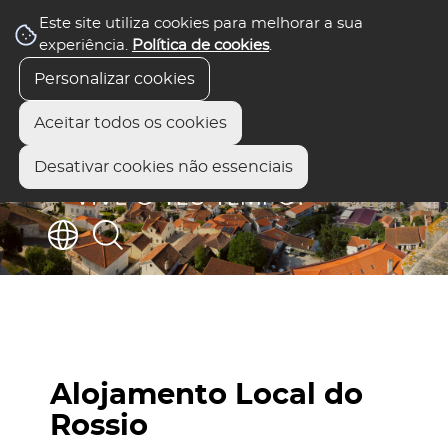
Este site utiliza cookies para melhorar a sua
experiência.
Política de cookies
.
Personalizar cookies
Aceitar todos os cookies
Desativar cookies não essenciais
Alojamento Local do
Rossio