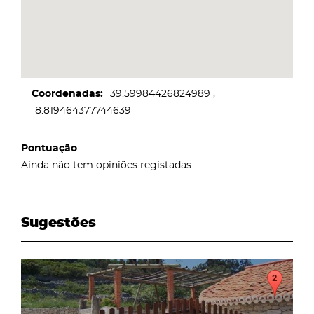
Coordenadas
39.59984426824989
-8.819464377744639
Pontuação
Ainda não tem opiniões registadas
Sugestões
page