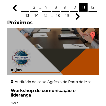
1
2
...
7
8
9
10
11
12
13
14
15
...
18
19
Próximos
16
jan
Auditório da caixa Agrícola de Porto de Mós
Workshop de comunicação e
liderança
Geral