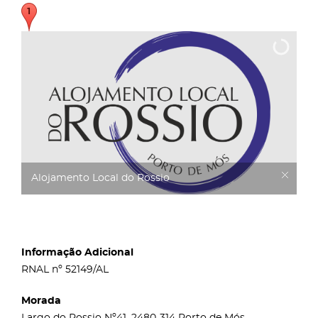
Alojamento Local do Rossio
Informação Adicional
RNAL nº 52149/AL
Morada
Largo do Rossio Nº41, 2480-314 Porto de Mós