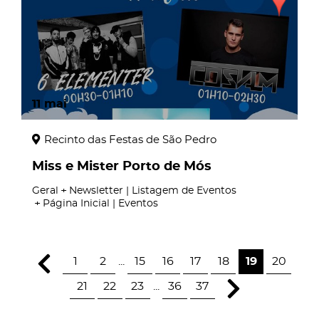
11
mai
Recinto das Festas de São Pedro
Miss e Mister Porto de Mós
Geral
Newsletter | Listagem de Eventos
Página Inicial | Eventos
1
2
...
15
16
17
18
19
20
21
22
23
...
36
37