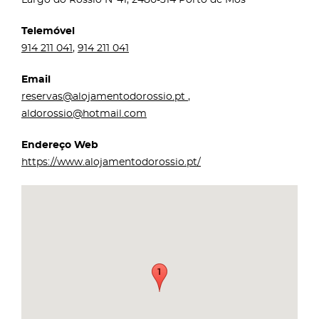
Telemóvel
914 211 041
,
914 211 041
Email
reservas@alojamentodorossio.pt
,
aldorossio@hotmail.com
Endereço Web
https://www.alojamentodorossio.pt/