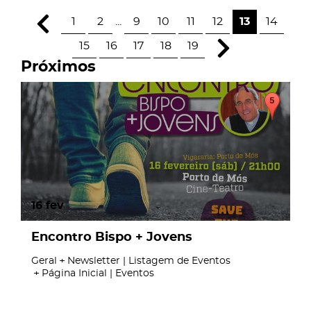
1
2
...
9
10
11
12
13
14
15
16
17
18
19
Próximos
16
fev
Encontro Bispo + Jovens
Geral
Newsletter | Listagem de Eventos
Página Inicial | Eventos