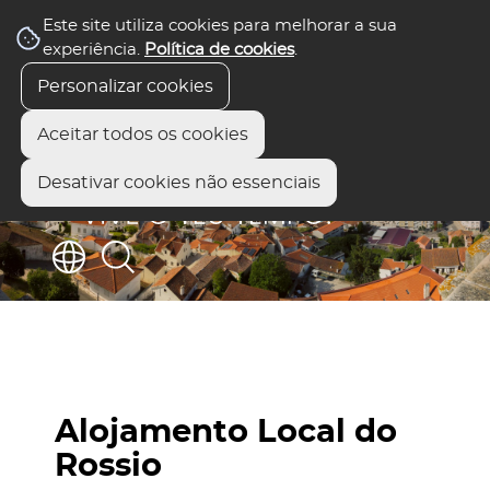
Este site utiliza cookies para melhorar a sua
experiência.
Política de cookies
.
Personalizar cookies
Aceitar todos os cookies
Desativar cookies não essenciais
Alojamento Local do
Rossio