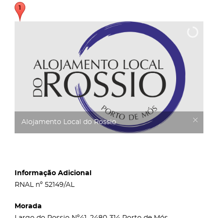
Alojamento Local do Rossio
Informação Adicional
RNAL nº 52149/AL
Morada
Largo do Rossio Nº41, 2480-314 Porto de Mós