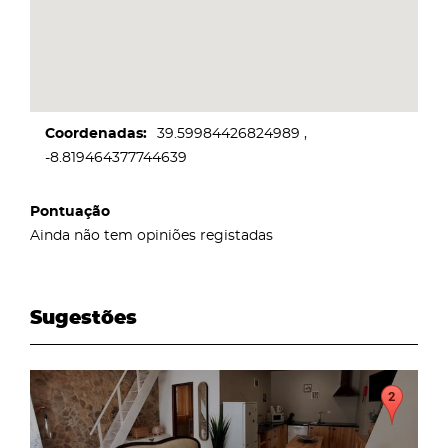
Coordenadas
39.59984426824989
-8.819464377744639
Pontuação
Ainda não tem opiniões registadas
Sugestões
page