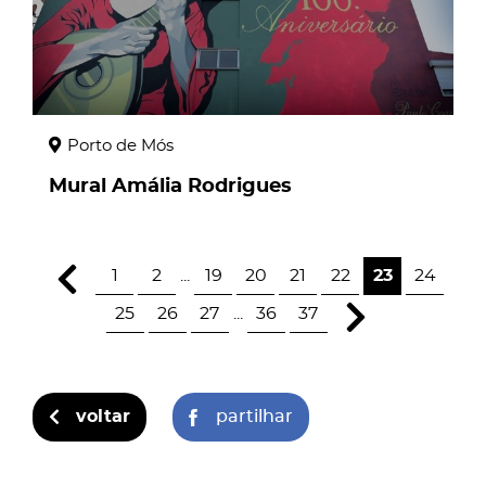
Porto de Mós
Mural Amália Rodrigues
1
2
...
19
20
21
22
23
24
25
26
27
...
36
37
voltar
partilhar