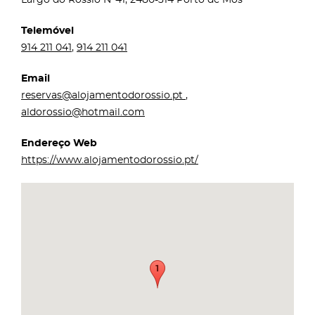
Telemóvel
914 211 041
,
914 211 041
Email
reservas@alojamentodorossio.pt
,
aldorossio@hotmail.com
Endereço Web
https://www.alojamentodorossio.pt/