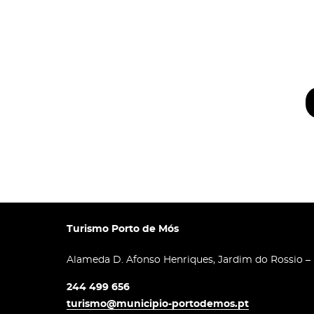
Turismo Porto de Mós
Alameda D. Afonso Henriques, Jardim do Rossio –
244 499 656
turismo@municipio-portodemos.pt