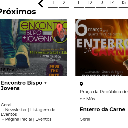
1
2
...
11
12
13
14
15
Próximos
16
fev
06
mar
Encontro Bispo +
Jovens
Praça da República de
de Mós
Geral
Enterro da Carne
Newsletter | Listagem de
Eventos
Página Inicial | Eventos
Geral