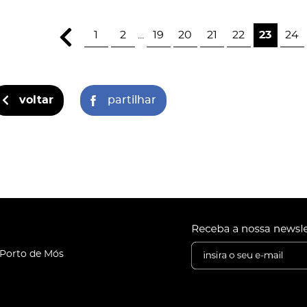
1
2
...
19
20
21
22
23
24
voltar
partilhar
 Porto de Mós