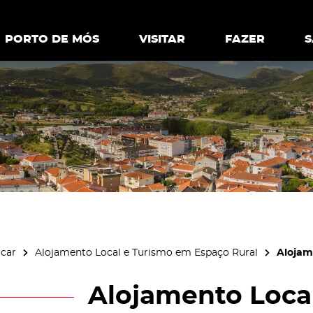
ia.
Política de
Personalizar cookies
Aceitar 
PORTO DE MÓS
PORTO DE MÓS
VISITAR
VISITAR
FAZER
FAZ
icar
Alojamento Local e Turismo em Espaço Rural
Alojam
Alojamento Local