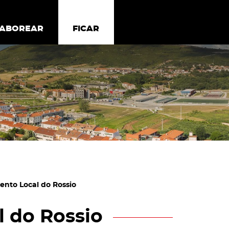
todos os cookies
Desativar cookies não essenciais
ER
SABOREAR
SABOREAR
FICAR
FICAR
ento Local do Rossio
 do Rossio