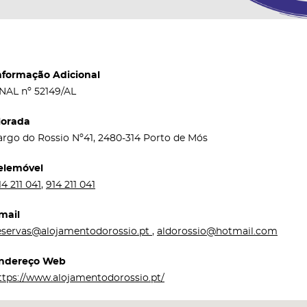
nformação Adicional
NAL nº 52149/AL
orada
argo do Rossio Nº41, 2480-314 Porto de Mós
elemóvel
14 211 041
,
914 211 041
mail
eservas@alojamentodorossio.pt
,
aldorossio@hotmail.com
ndereço Web
ttps://www.alojamentodorossio.pt/