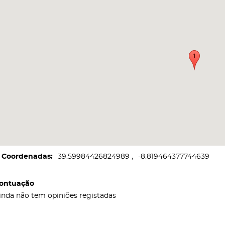
Coordenadas
39.59984426824989
-8.819464377744639
ontuação
inda não tem opiniões registadas