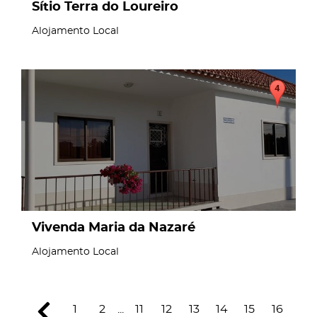
Sítio Terra do Loureiro
Alojamento Local
page
Vivenda Maria da Nazaré
Alojamento Local
1
2
...
11
12
13
14
15
16