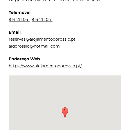
Telemóvel
914 211 041
,
914 211 041
Email
reservas@alojamentodorossio.pt
,
aldorossio@hotmail.com
Endereço Web
https://www.alojamentodorossio.pt/