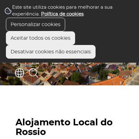
Este site utiliza cookies para melhorar a sua
experiência.
Política de cookies
.
Personalizar cookies
Aceitar todos os cookies
Desativar cookies não essenciais
Alojamento Local do
Rossio