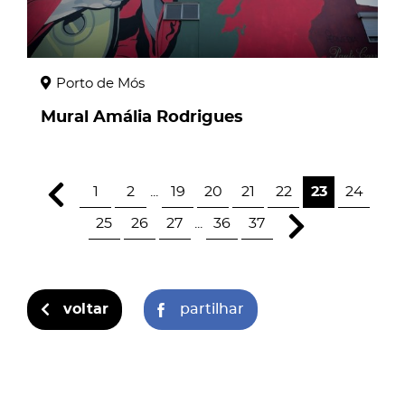
Porto de Mós
Mural Amália Rodrigues
1
2
...
19
20
21
22
23
24
25
26
27
...
36
37
voltar
partilhar