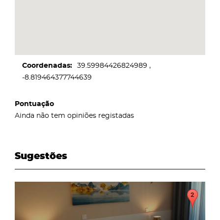
Coordenadas
39.59984426824989
-8.819464377744639
Pontuação
Ainda não tem opiniões registadas
Sugestões
page