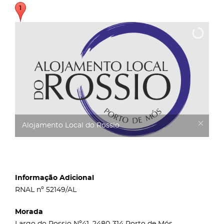
Alojamento Local do Rossio
Informação Adicional
RNAL nº 52149/AL
Morada
Largo do Rossio Nº41, 2480-314 Porto de Mós