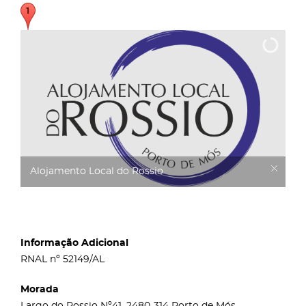
Alojamento Local do Rossio
Informação Adicional
RNAL nº 52149/AL
Morada
Largo do Rossio Nº41, 2480-314 Porto de Mós