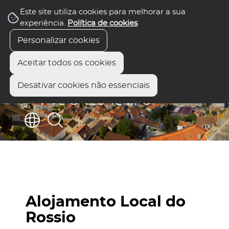
Este site utiliza cookies para melhorar a sua
experiência.
Política de cookies
.
Personalizar cookies
Aceitar todos os cookies
Desativar cookies não essenciais
Alojamento Local do
Rossio