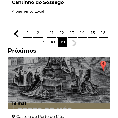
Cantinho do Sossego
Alojamento Local
1
2
...
11
12
13
14
15
16
17
18
19
Próximos
18
mai
Castelo de Porto de Mós