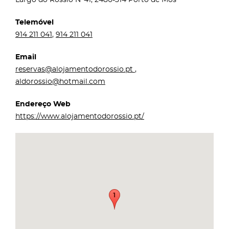
Telemóvel
914 211 041
,
914 211 041
Email
reservas@alojamentodorossio.pt
,
aldorossio@hotmail.com
Endereço Web
https://www.alojamentodorossio.pt/