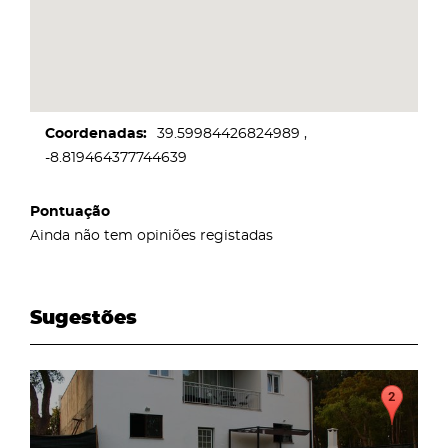
Coordenadas
39.59984426824989
-8.819464377744639
Pontuação
Ainda não tem opiniões registadas
Sugestões
page