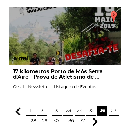
19
mai
17 kilometros Porto de Mós Serra
d'Aire - Prova de Atletismo de ...
Geral
Newsletter | Listagem de Eventos
1
2
...
22
23
24
25
26
27
28
29
30
...
36
37