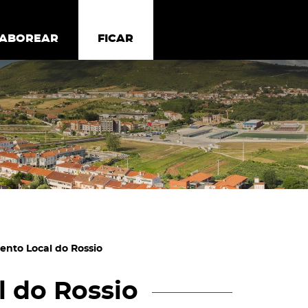
todos os cookies
Desativar cookies não essenciais
ER
SABOREAR
SABOREAR
FICAR
FICAR
ento Local do Rossio
 do Rossio