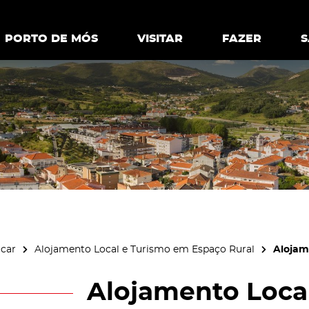
ia.
Política de
Personalizar cookies
Aceitar 
PORTO DE MÓS
PORTO DE MÓS
VISITAR
VISITAR
FAZER
FAZ
icar
Alojamento Local e Turismo em Espaço Rural
Alojam
Alojamento Local