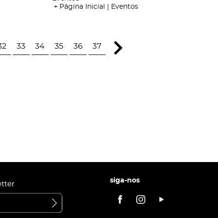
Página Inicial | Eventos
32
33
34
35
36
37
siga-nos