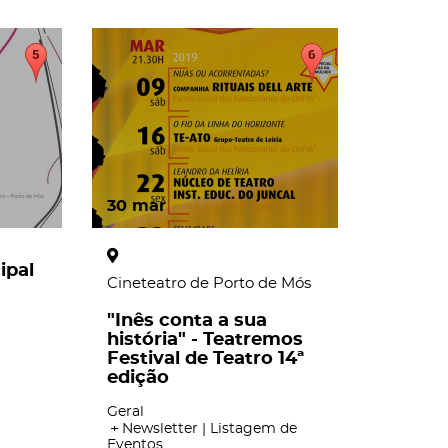
30
mar
ipal
Cineteatro de Porto de Mós
"Inês conta a sua
história" - Teatremos
Festival de Teatro 14ª
edição
Geral
Newsletter | Listagem de
Eventos