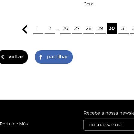
Geral
1
2
...
26
27
28
29
30
31
voltar
partilhar
 Porto de Mós