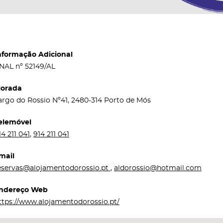
nformação Adicional
NAL nº 52149/AL
orada
argo do Rossio Nº41, 2480-314 Porto de Mós
elemóvel
14 211 041
,
914 211 041
mail
eservas@alojamentodorossio.pt
,
aldorossio@hotmail.com
ndereço Web
ttps://www.alojamentodorossio.pt/