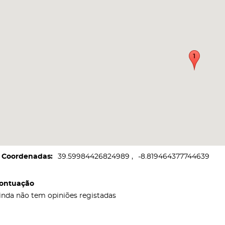
Coordenadas
39.59984426824989
-8.819464377744639
ontuação
inda não tem opiniões registadas