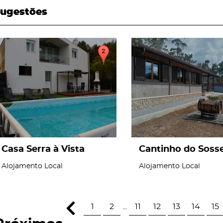
ugestões
page
page
Casa Serra à Vista
Cantinho do Soss
Alojamento Local
Alojamento Local
1
2
...
11
12
13
14
15