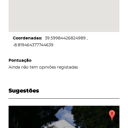
Coordenadas
39.59984426824989
-8.819464377744639
Pontuação
Ainda não tem opiniões registadas
Sugestões
page