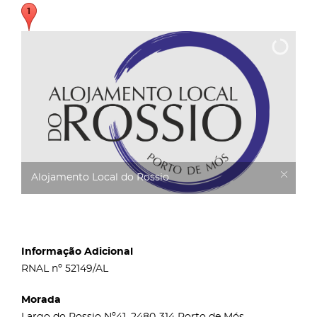
Alojamento Local do Rossio
Informação Adicional
RNAL nº 52149/AL
Morada
Largo do Rossio Nº41, 2480-314 Porto de Mós