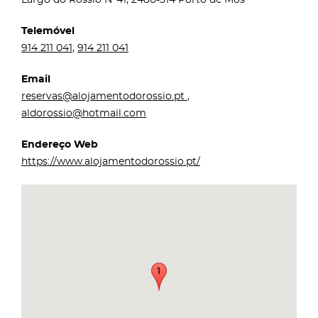
Telemóvel
914 211 041
,
914 211 041
Email
reservas@alojamentodorossio.pt
,
aldorossio@hotmail.com
Endereço Web
https://www.alojamentodorossio.pt/