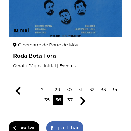
10
mai
Cineteatro de Porto de Mós
Roda Bota Fora
Geral
Página Inicial | Eventos
1
2
...
29
30
31
32
33
34
35
36
37
voltar
partilhar