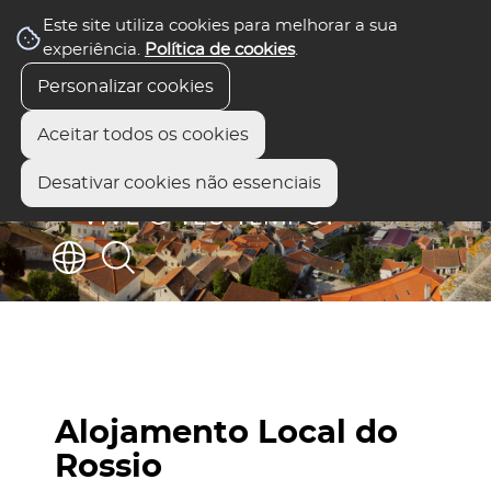
Este site utiliza cookies para melhorar a sua
experiência.
Política de cookies
.
Personalizar cookies
Aceitar todos os cookies
Desativar cookies não essenciais
Alojamento Local do
Rossio