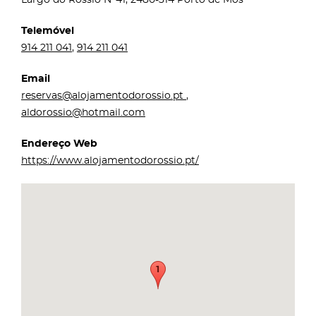
Telemóvel
914 211 041
,
914 211 041
Email
reservas@alojamentodorossio.pt
,
aldorossio@hotmail.com
Endereço Web
https://www.alojamentodorossio.pt/