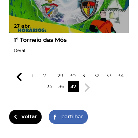
27
abr
1º Torneio das Mós
Geral
1
2
...
29
30
31
32
33
34
35
36
37
voltar
partilhar