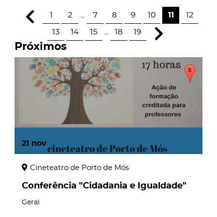
1
2
...
7
8
9
10
11
12
13
14
15
...
18
19
Próximos
21
nov
Cineteatro de Porto de Mós
Conferência "Cidadania e Igualdade"
Geral