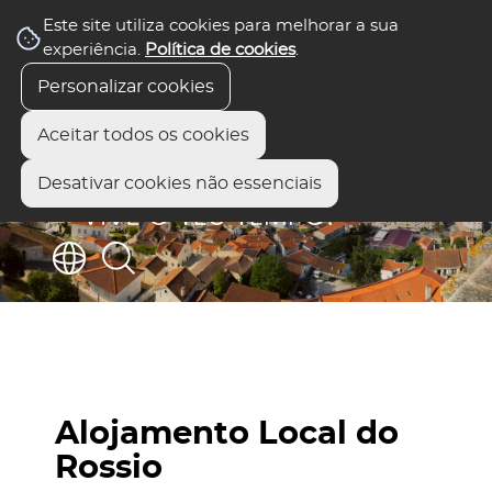
Este site utiliza cookies para melhorar a sua
experiência.
Política de cookies
.
Personalizar cookies
Aceitar todos os cookies
Desativar cookies não essenciais
Alojamento Local do
Rossio