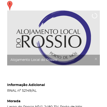
Alojamento Local do Rossio
Informação Adicional
RNAL nº 52149/AL
Morada
Largo do Rossio Nº41, 2480-314 Porto de Mós