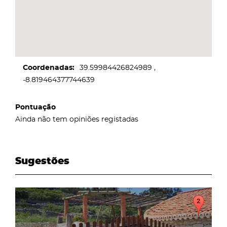
Coordenadas
39.59984426824989
-8.819464377744639
Pontuação
Ainda não tem opiniões registadas
Sugestões
page