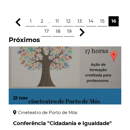
1
2
...
11
12
13
14
15
16
17
18
19
Próximos
21
nov
Cineteatro de Porto de Mós
Conferência "Cidadania e Igualdade"