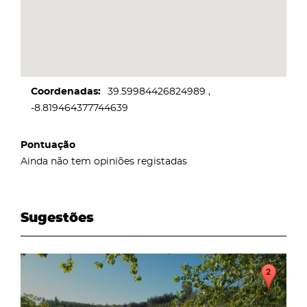
Coordenadas
39.59984426824989
-8.819464377744639
Pontuação
Ainda não tem opiniões registadas
Sugestões
page