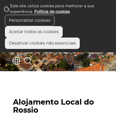
Este site utiliza cookies para melhorar a sua
experiência.
Política de cookies
.
Personalizar cookies
Aceitar todos os cookies
Desativar cookies não essenciais
Alojamento Local do
Rossio