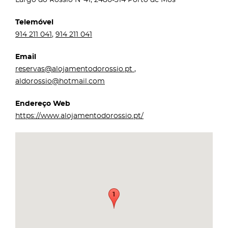
Telemóvel
914 211 041
,
914 211 041
Email
reservas@alojamentodorossio.pt
,
aldorossio@hotmail.com
Endereço Web
https://www.alojamentodorossio.pt/