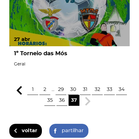
27
abr
1º Torneio das Mós
Geral
1
2
...
29
30
31
32
33
34
35
36
37
voltar
partilhar