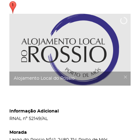
Alojamento Local do Rossio
Informação Adicional
RNAL nº 52149/AL
Morada
Largo do Rossio Nº41, 2480-314 Porto de Mós