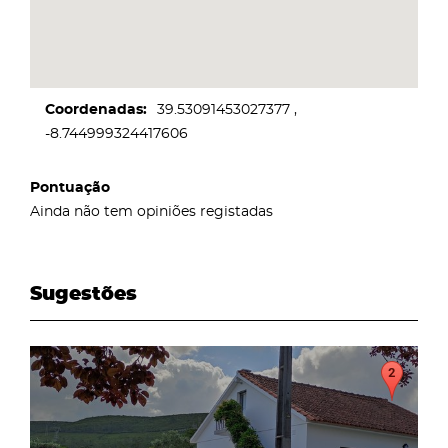
Coordenadas
39.53091453027377
-8.744999324417606
Pontuação
Ainda não tem opiniões registadas
Sugestões
page