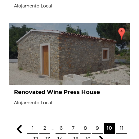
Alojamento Local
page
Renovated Wine Press House
Alojamento Local
1
2
...
6
7
8
9
10
11
12
13
14
...
18
19