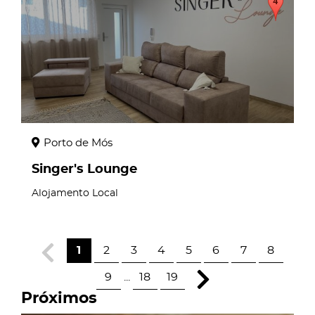
Porto de Mós
Singer's Lounge
Alojamento Local
1
2
3
4
5
6
7
8
9
...
18
19
Próximos