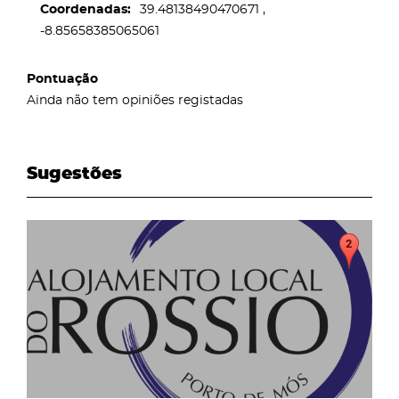
Coordenadas
39.48138490470671
-8.85658385065061
Pontuação
Ainda não tem opiniões registadas
Sugestões
page