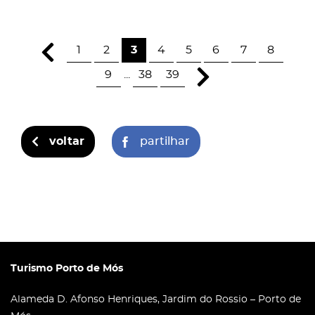
1
2
3
4
5
6
7
8
9
...
38
39
voltar
partilhar
Turismo Porto de Mós
Alameda D. Afonso Henriques, Jardim do Rossio – Porto de