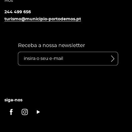
Mós
244 499 656
turismo@municipio-portodemos.pt
siga-nos