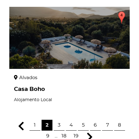
page
Alvados
Casa Boho
Alojamento Local
1
2
3
4
5
6
7
8
9
...
18
19