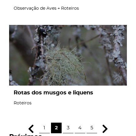
Observação de Aves
Roteiros
page
Rotas dos musgos e liquens
Roteiros
1
2
3
4
5