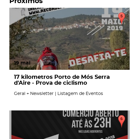
Próximos
19
mai
17 kilometros Porto de Mós Serra
d'Aire - Prova de ciclismo
Geral
Newsletter | Listagem de Eventos