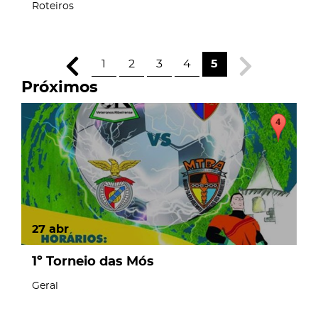
Roteiros
1
2
3
4
5
Próximos
27
abr
1º Torneio das Mós
Geral