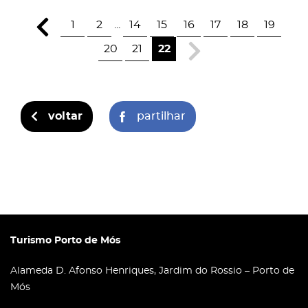
1
2
...
14
15
16
17
18
19
20
21
22
voltar
partilhar
Turismo Porto de Mós
Alameda D. Afonso Henriques, Jardim do Rossio – Porto de
Mós