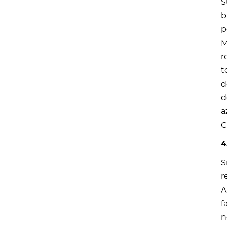
S
b
p
M
r
t
d
d
a
C
4
S
r
A
f
n