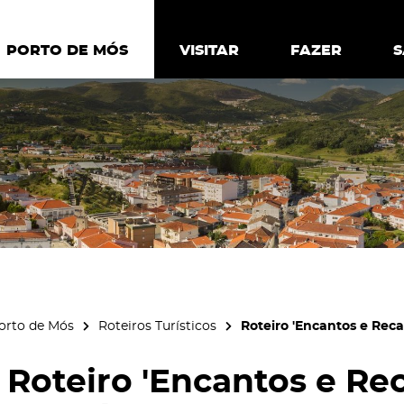
ia.
Política de
Personalizar cookies
Aceitar 
PORTO DE MÓS
PORTO DE MÓS
VISITAR
VISITAR
FAZER
FAZ
orto de Mós
Roteiros Turísticos
Roteiro 'Encantos e Reca
Roteiro 'Encantos e Re