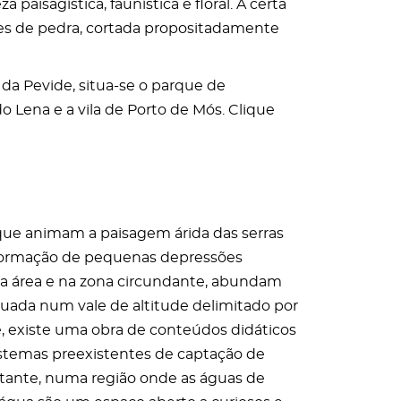
paisagística, faunística e floral. A certa
edes de pedra, cortada propositadamente
da Pevide, situa-se o parque de
 Lena e a vila de Porto de Mós. Clique
que animam a paisagem árida das serras
da formação de pequenas depressões
sua área e na zona circundante, abundam
tuada num vale de altitude delimitado por
e, existe uma obra de conteúdos didáticos
sistemas preexistentes de captação de
ortante, numa região onde as águas de