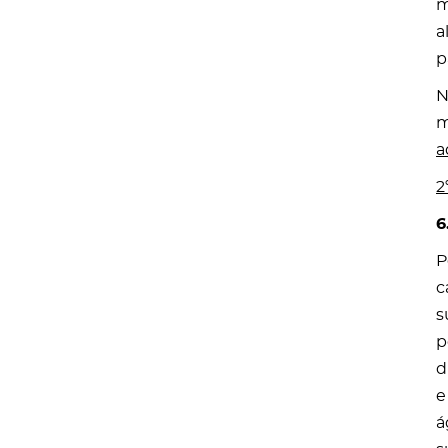
m
a
p
N
m
a
2
6
P
c
s
p
d
e
á