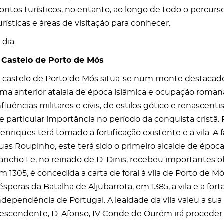
ontos turísticos, no entanto, ao longo de todo o percur
urísticas e áreas de visitação para conhecer.
º dia
. Castelo de Porto de Mós
 castelo de Porto de Mós situa-se num monte destacado
ma anterior atalaia de época islâmica e ocupação roman
nfluências militares e civis, de estilos gótico e renascent
e particular importância no período da conquista cristã.
enriques terá tomado a fortificação existente e a vila. A f
uas Roupinho, este terá sido o primeiro alcaide de época c
ancho I e, no reinado de D. Dinis, recebeu importantes o
m 1305, é concedida a carta de foral à vila de Porto de Mó
ésperas da Batalha de Aljubarrota, em 1385, a vila e a for
ndependência de Portugal. A lealdade da vila valeu a sua
escendente, D. Afonso, IV Conde de Ourém irá proceder 