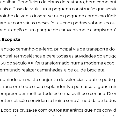
rabalhar. Beneficiou de obras de restauro, bem como out
uais a Casa da Mula, uma pequena construção que servia
oinho de vento insere-se num pequeno complexo lúdic
arque com várias mesas feitas com pedras sobrantes ou
anutenção e um parque de caravanismo e campismo. 
. Ecopista
 antigo caminho-de-ferro, principal via de transporte do
entral Termoelétrica e para todas as atividades do antig
 50 do século XX, foi transformado numa moderna ecop
ermitindo realizar caminhadas, a pé ou de bicicleta.
eunindo um vasto conjunto de valências, aqui se pode p
errana em todo o seu esplendor. No percurso, alguns mi
ompreender melhor todo este maravilhoso cenário. De 
ontemplação convidam a fruir a serra à medida de todos
 Ecopista cruza-se com outros itinerários que nos convi