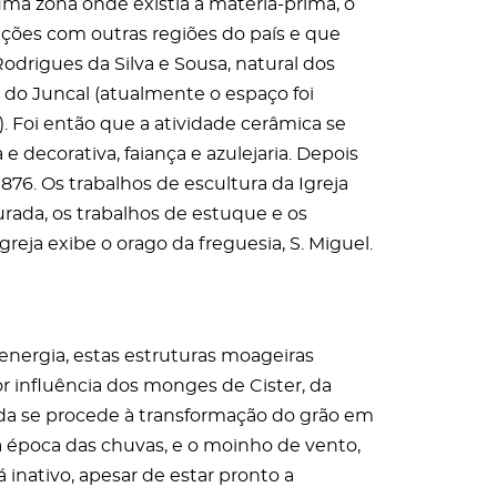
numa zona onde existia a matéria-prima, o
igações com outras regiões do país e que
Rodrigues da Silva e Sousa, natural dos
ca do Juncal (atualmente o espaço foi
 Foi então que a atividade cerâmica se
 e decorativa, faiança e azulejaria. Depois
1876. Os trabalhos de escultura da Igreja
urada, os trabalhos de estuque e os
igreja exibe o orago da freguesia, S. Miguel.
energia, estas estruturas moageiras
r influência dos monges de Cister, da
da se procede à transformação do grão em
na época das chuvas, e o moinho de vento,
 inativo, apesar de estar pronto a