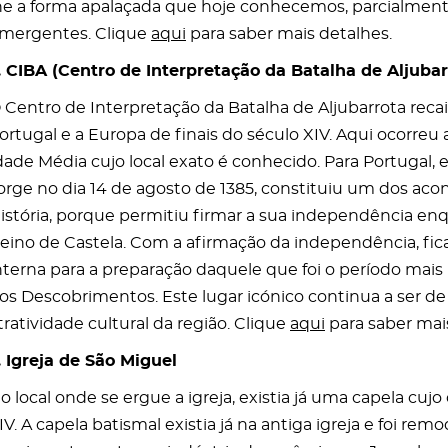
he a forma apalaçada que hoje conhecemos, parcialmente
mergentes. Clique
aqui
para saber mais detalhes.
. CIBA (Centro de Interpretação da Batalha de Aljubar
 Centro de Interpretação da Batalha de Aljubarrota rec
ortugal e a Europa de finais do século XIV. Aqui ocorreu 
dade Média cujo local exato é conhecido. Para Portugal, e
orge no dia 14 de agosto de 1385, constituiu um dos aco
istória, porque permitiu firmar a sua independência en
eino de Castela. Com a afirmação da independência, fic
nterna para a preparação daquele que foi o período mais 
os Descobrimentos. Este lugar icónico continua a ser de 
tratividade cultural da região. Clique
aqui
para saber mai
. Igreja de São Miguel
o local onde se ergue a igreja, existia já uma capela cujo
IV. A capela batismal existia já na antiga igreja e foi rem