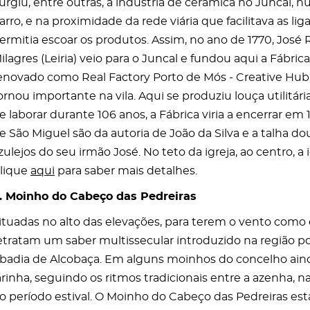
urgiu, entre outras, a indústria de cerâmica no Juncal, 
arro, e na proximidade da rede viária que facilitava as l
ermitia escoar os produtos. Assim, no ano de 1770, José 
ilagres (Leiria) veio para o Juncal e fundou aqui a Fábri
enovado como Real Factory Porto de Mós - Creative Hub).
ornou importante na vila. Aqui se produziu louça utilitária
e laborar durante 106 anos, a Fábrica viria a encerrar em 
e São Miguel são da autoria de João da Silva e a talha do
zulejos do seu irmão José. No teto da igreja, ao centro, a 
lique
aqui
para saber mais detalhes.
. Moinho do Cabeço das Pedreiras
ituadas no alto das elevações, para terem o vento como 
etratam um saber multissecular introduzido na região po
badia de Alcobaça. Em alguns moinhos do concelho ain
arinha, seguindo os ritmos tradicionais entre a azenha, 
o período estival. O Moinho do Cabeço das Pedreiras está