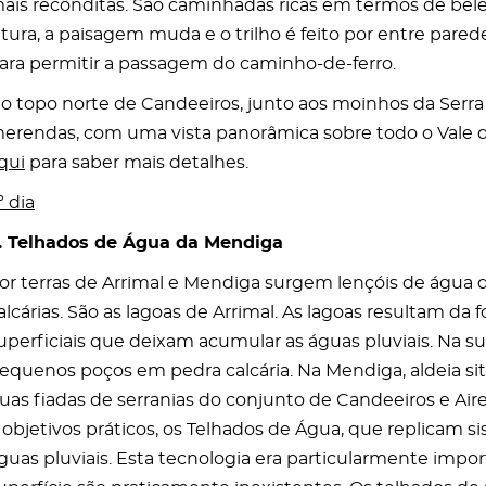
ais recônditas. São caminhadas ricas em termos de beleza 
ltura, a paisagem muda e o trilho é feito por entre par
ara permitir a passagem do caminho-de-ferro.
o topo norte de Candeeiros, junto aos moinhos da Serra 
erendas, com uma vista panorâmica sobre todo o Vale do
qui
para saber mais detalhes.
º dia
. Telhados de Água da Mendiga
or terras de Arrimal e Mendiga surgem lençóis de água 
alcárias. São as lagoas de Arrimal. As lagoas resultam 
uperficiais que deixam acumular as águas pluviais. Na 
equenos poços em pedra calcária. Na Mendiga, aldeia si
uas fiadas de serranias do conjunto de Candeeiros e Air
 objetivos práticos, os Telhados de Água, que replicam 
guas pluviais. Esta tecnologia era particularmente imp