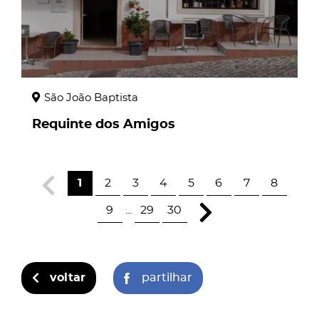
São João Baptista
Requinte dos Amigos
1
2
3
4
5
6
7
8
9
...
29
30
voltar
partilhar