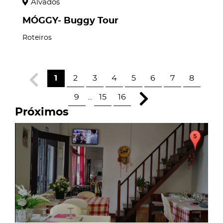
Alvados
MÓGGY- Buggy Tour
Roteiros
1
2
3
4
5
6
7
8
9
...
15
16
Próximos
page