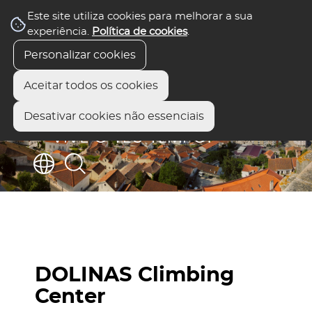
Este site utiliza cookies para melhorar a sua
experiência.
Política de cookies
.
Personalizar cookies
Aceitar todos os cookies
Desativar cookies não essenciais
DOLINAS Climbing
Center