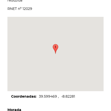
reduzida
RNET nº 12029
Coordenadas
39.599469
-8.82281
Morada