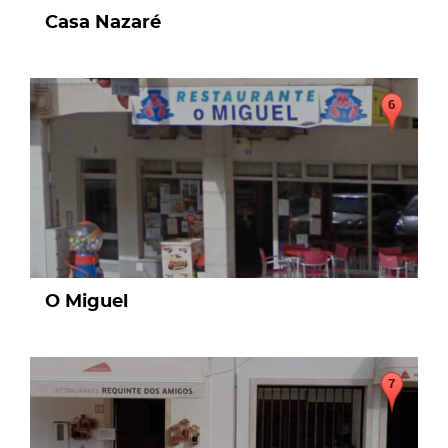
Casa Nazaré
page
O Miguel
page