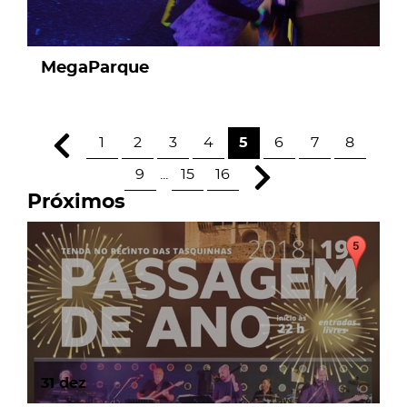
MegaParque
1
2
3
4
5
6
7
8
9
...
15
16
Próximos
31
dez