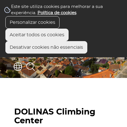
Este site utiliza cookies para melhorar a sua
experiência.
Política de cookies
.
Personalizar cookies
Aceitar todos os cookies
Desativar cookies não essenciais
DOLINAS Climbing
Center