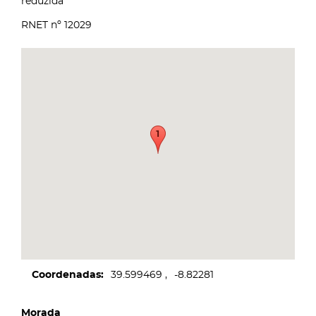
reduzida
RNET nº 12029
Coordenadas
39.599469
-8.82281
Morada