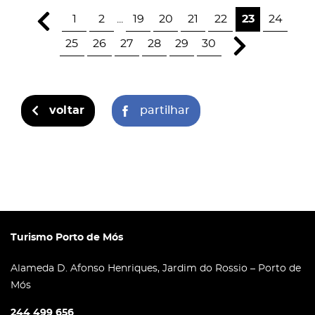
1
2
...
19
20
21
22
23
24
25
26
27
28
29
30
voltar
partilhar
Turismo Porto de Mós
Alameda D. Afonso Henriques, Jardim do Rossio – Porto de
Mós
244 499 656