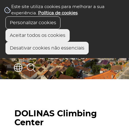
Este site utiliza cookies para melhorar a sua
experiência.
Política de cookies
.
Personalizar cookies
Aceitar todos os cookies
Desativar cookies não essenciais
DOLINAS Climbing
Center