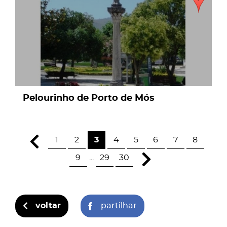
Pelourinho de Porto de Mós
1
2
3
4
5
6
7
8
9
...
29
30
voltar
partilhar