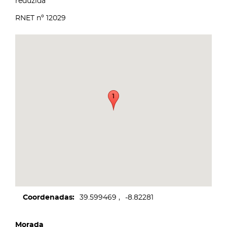
reduzida
RNET nº 12029
Coordenadas
39.599469
-8.82281
Morada