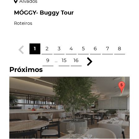
Alvados
MÓGGY- Buggy Tour
Roteiros
1
2
3
4
5
6
7
8
9
...
15
16
Próximos
page