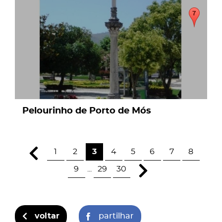
page
Pelourinho de Porto de Mós
1
2
3
4
5
6
7
8
9
...
29
30
voltar
partilhar