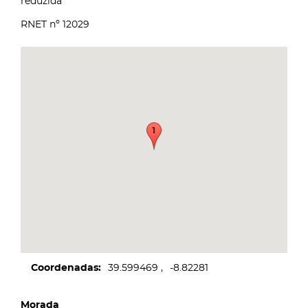
reduzida
RNET nº 12029
Coordenadas
39.599469
-8.82281
Morada