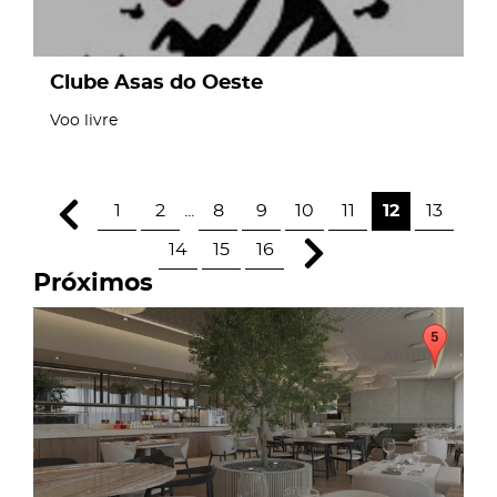
Clube Asas do Oeste
Voo livre
1
2
...
8
9
10
11
12
13
14
15
16
Próximos
page