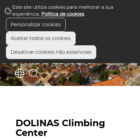
Este site utiliza cookies para melhorar a sua
experiência.
Política de cookies
.
Personalizar cookies
Aceitar todos os cookies
Desativar cookies não essenciais
DOLINAS Climbing
Center