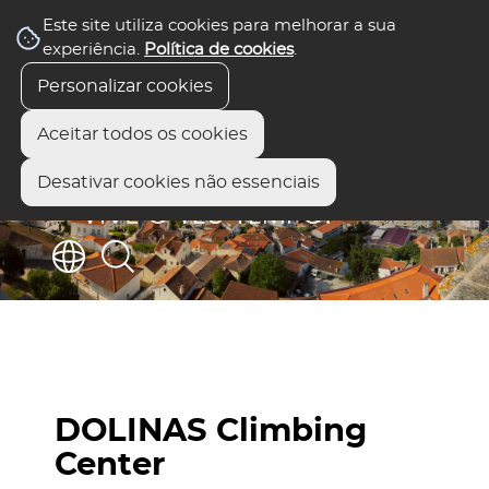
Este site utiliza cookies para melhorar a sua
experiência.
Política de cookies
.
Personalizar cookies
Aceitar todos os cookies
Desativar cookies não essenciais
DOLINAS Climbing
Center