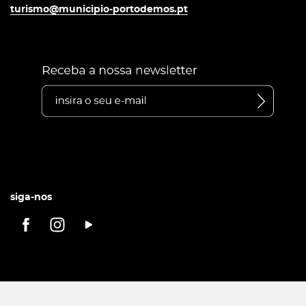
turismo@municipio-portodemos.pt
siga-nos