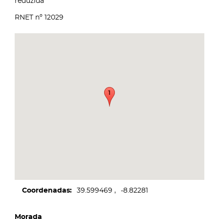
reduzida
RNET nº 12029
Coordenadas
39.599469
-8.82281
Morada