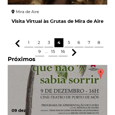
Mira de Aire
Visita Virtual às Grutas de Mira de Aire
1
2
3
4
5
6
7
8
9
...
15
16
Próximos
09
dez