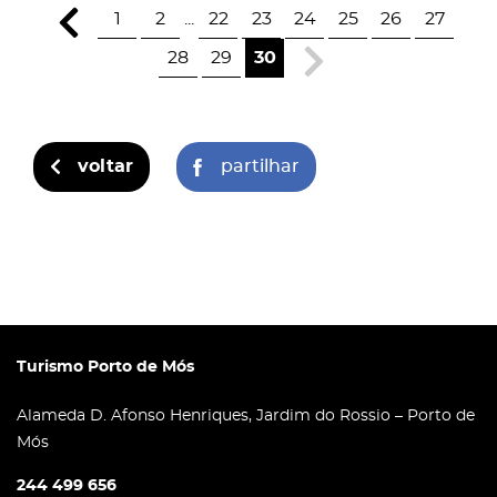
1
2
...
22
23
24
25
26
27
28
29
30
voltar
partilhar
Turismo Porto de Mós
Alameda D. Afonso Henriques, Jardim do Rossio – Porto de
Mós
244 499 656