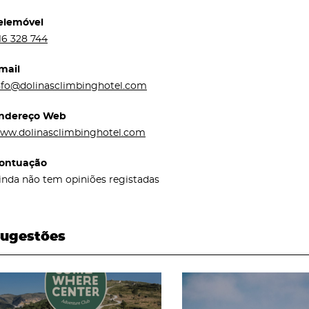
elemóvel
16 328 744
mail
nfo@dolinasclimbinghotel.com
ndereço Web
ww.dolinasclimbinghotel.com
ontuação
inda não tem opiniões registadas
ugestões
page
page