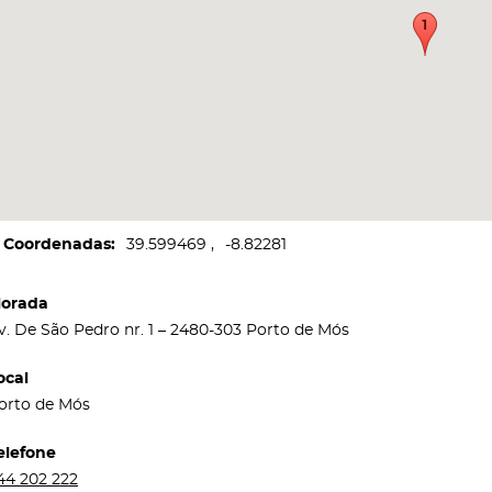
Coordenadas
39.599469
-8.82281
orada
v. De São Pedro nr. 1 – 2480-303 Porto de Mós
ocal
orto de Mós
elefone
44 202 222