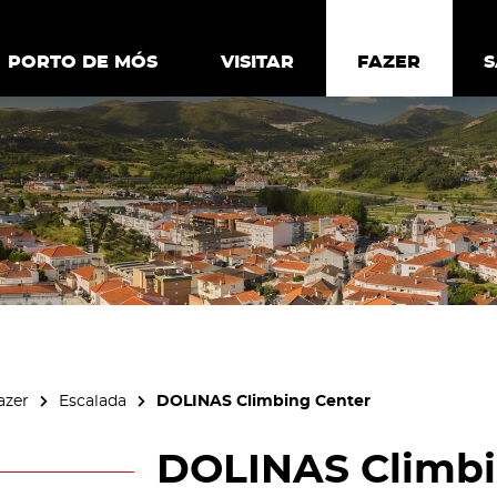
ia.
Política de
Personalizar cookies
Aceitar 
PORTO DE MÓS
PORTO DE MÓS
VISITAR
VISITAR
FAZER
FAZ
azer
Escalada
DOLINAS Climbing Center
DOLINAS Climbi