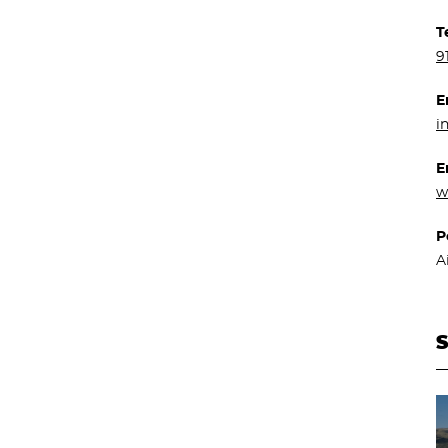
T
9
E
i
E
w
P
A
S