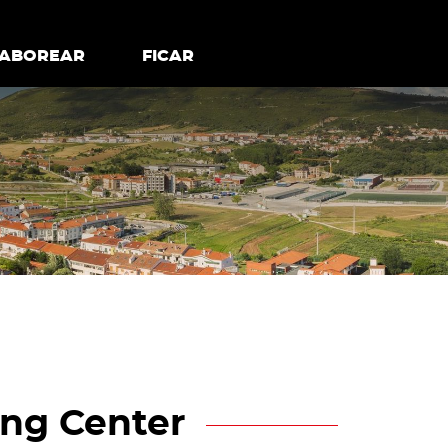
todos os cookies
Desativar cookies não essenciais
ER
SABOREAR
SABOREAR
FICAR
FICAR
ng Center