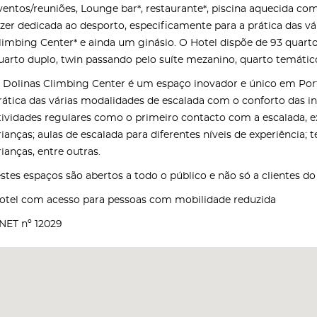
ventos/reuniões, Lounge bar*, restaurante*, piscina aquecida co
azer dedicada ao desporto, especificamente para a prática das v
limbing Center* e ainda um ginásio. O Hotel dispõe de 93 quartos
uarto duplo, twin passando pelo suíte mezanino, quarto temático 
 Dolinas Climbing Center é um espaço inovador e único em Portug
rática das várias modalidades de escalada com o conforto das ins
tividades regulares como o primeiro contacto com a escalada, ex
rianças; aulas de escalada para diferentes níveis de experiência; 
rianças, entre outras.
estes espaços são abertos a todo o público e não só a clientes do
otel com acesso para pessoas com mobilidade reduzida
NET nº 12029