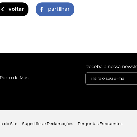
voltar
partilhar
 Porto de Mós
a do Site
Sugestões e Reclamações
Perguntas Frequentes