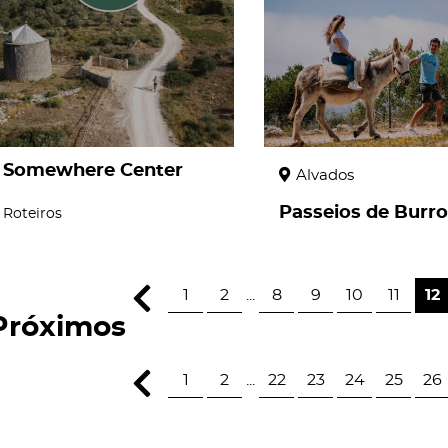
Somewhere Center
Alvados
Passeios de Burro
Roteiros
1
2
...
8
9
10
11
12
Próximos
1
2
...
22
23
24
25
26