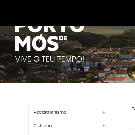
Este site utiliza cookies para melhorar a sua experiênc
cookies
.
F
Pedestrianismo
Ciclismo