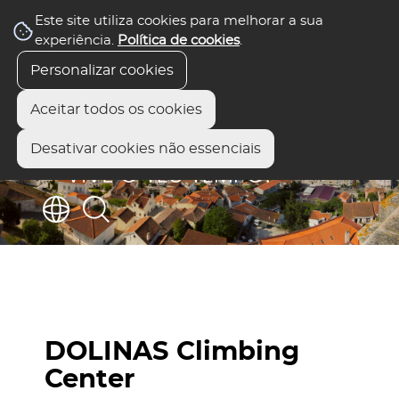
Este site utiliza cookies para melhorar a sua
experiência.
Política de cookies
.
Personalizar cookies
Aceitar todos os cookies
Desativar cookies não essenciais
DOLINAS Climbing
Center