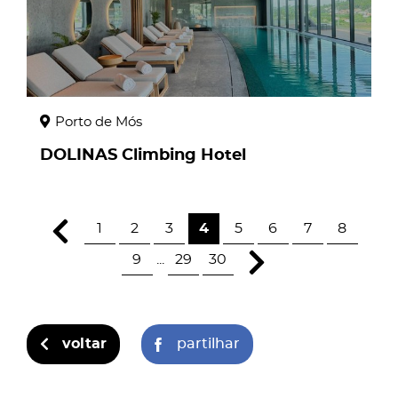
Porto de Mós
DOLINAS Climbing Hotel
1
2
3
4
5
6
7
8
9
...
29
30
voltar
partilhar