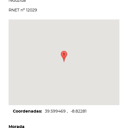
reduzida
RNET nº 12029
Coordenadas
39.599469
-8.82281
Morada