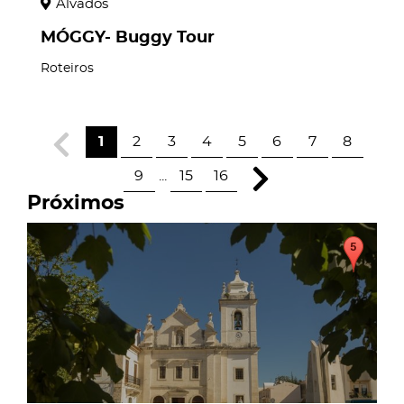
Alvados
MÓGGY- Buggy Tour
Roteiros
1
2
3
4
5
6
7
8
9
...
15
16
Próximos
page