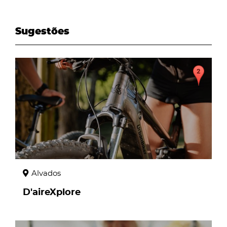
Sugestões
page
Alvados
D'aireXplore
page