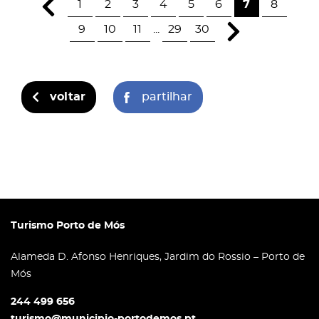
1
2
3
4
5
6
7
8
9
10
11
...
29
30
voltar
partilhar
Turismo Porto de Mós
Alameda D. Afonso Henriques, Jardim do Rossio – Porto de
Mós
244 499 656
turismo@municipio-portodemos.pt