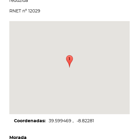
reduzida
RNET nº 12029
Coordenadas
39.599469
-8.82281
Morada