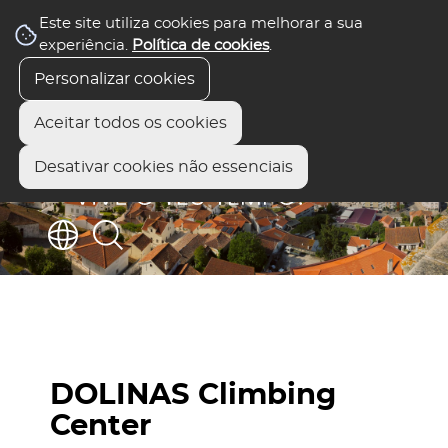
Este site utiliza cookies para melhorar a sua
experiência.
Política de cookies
.
Personalizar cookies
Aceitar todos os cookies
Desativar cookies não essenciais
DOLINAS Climbing
Center