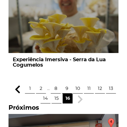
Experiência Imersiva - Serra da Lua
Cogumelos
1
2
...
8
9
10
11
12
13
14
15
16
Próximos
page