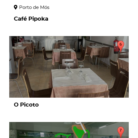
Porto de Mós
Café Pipoka
page
O Picoto
page