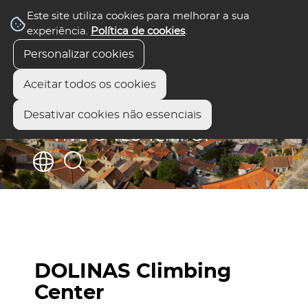
Este site utiliza cookies para melhorar a sua
experiência.
Política de cookies
.
Personalizar cookies
Aceitar todos os cookies
Desativar cookies não essenciais
DOLINAS Climbing
Center