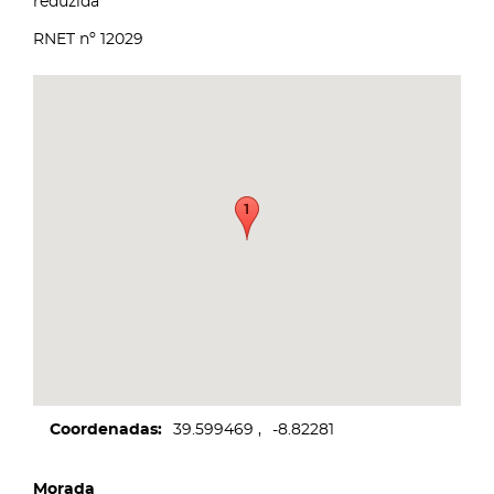
reduzida
RNET nº 12029
Coordenadas
39.599469
-8.82281
Morada