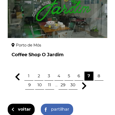
Porto de Mós
Coffee Shop O Jardim
1
2
3
4
5
6
7
8
9
10
11
...
29
30
voltar
partilhar