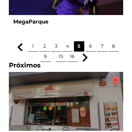
MegaParque
1
2
3
4
5
6
7
8
9
...
15
16
Próximos
page