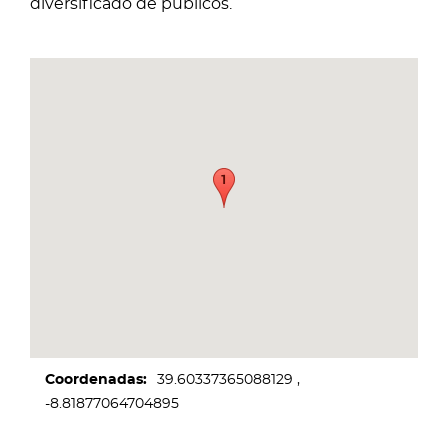
diversificado de públicos.
Coordenadas
39.60337365088129
-8.81877064704895