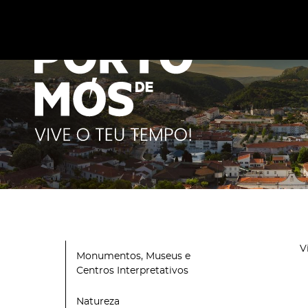
Este site utiliza cookies para melhorar a sua experiênc
cookies
.
V
Monumentos, Museus e
Centros Interpretativos
Natureza