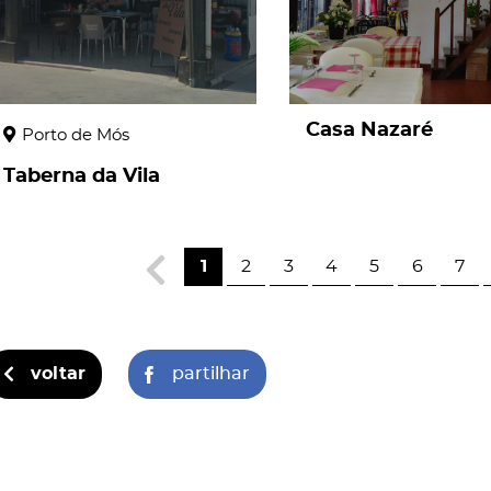
Casa Nazaré
Porto de Mós
Taberna da Vila
1
2
3
4
5
6
7
voltar
partilhar