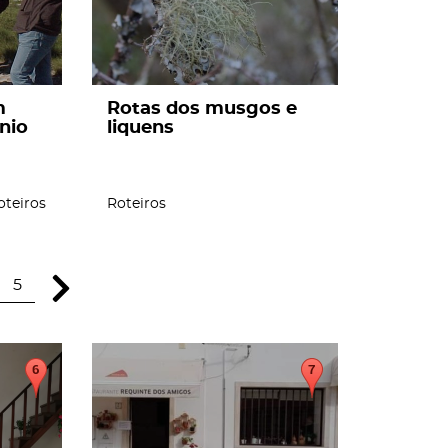
m
Rotas dos musgos e
nio
liquens
oteiros
Roteiros
5
page