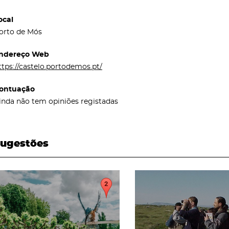
ocal
orto de Mós
ndereço Web
ttps://castelo.portodemos.pt/
ontuação
inda não tem opiniões registadas
ugestões
page
page