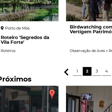
Birdwatching co
Porto de Mós
Vertigem Patrimó
Roteiro 'Segredos da
Vila Forte'
Roteiros
Observação de Aves
R
1
2
3
4
Próximos
page
page