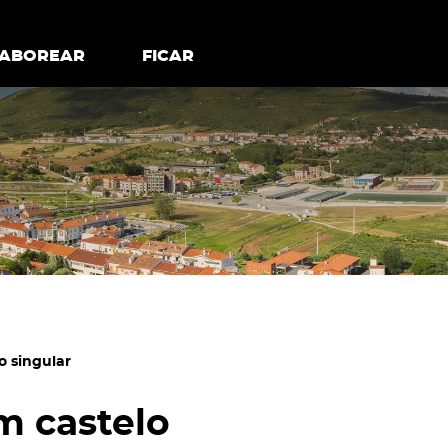
todos os cookies
Desativar cookies não essenciais
ER
SABOREAR
SABOREAR
FICAR
FICAR
o singular
m castelo