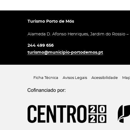
Turismo Porto de Mós
Alameda D. Afonso Henriques, Jardim do Rossio –
244 499 656
turismo@municipio-portodemos.pt
Ficha Técnica
Avisos Legais
Acessibilidade
Map