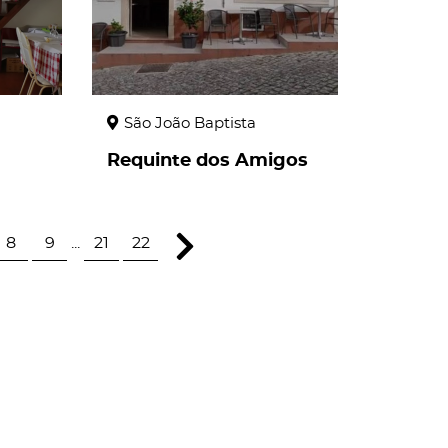
São João Baptista
Requinte dos Amigos
8
9
...
21
22