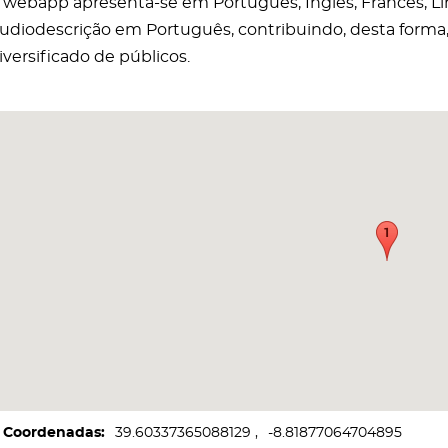
 webapp apresenta-se em Português, Inglês, Francês, L
udiodescrição em Português, contribuindo, desta forma,
iversificado de públicos.
Coordenadas
39.60337365088129
-8.81877064704895