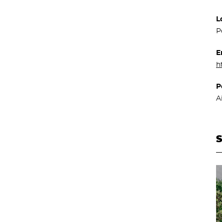
L
P
E
h
P
A
S