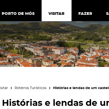
ia.
Política de
Personalizar cookies
Aceitar 
PORTO DE MÓS
PORTO DE MÓS
VISITAR
VISITAR
FAZER
FAZ
isitar
Roteiros Turísticos
Histórias e lendas de um castel
Histórias e lendas de u