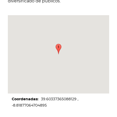
diversificado de públicos.
Coordenadas
39.60337365088129
-8.81877064704895