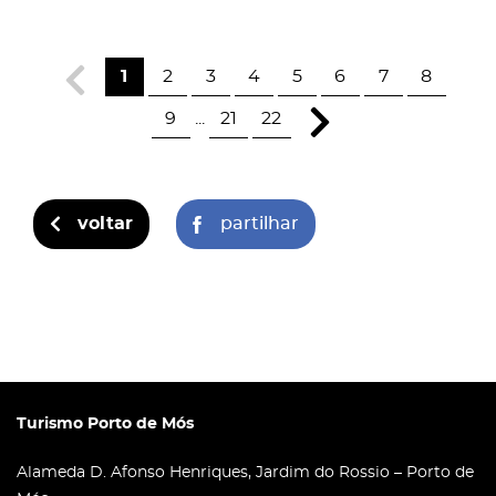
1
2
3
4
5
6
7
8
9
...
21
22
voltar
partilhar
Turismo Porto de Mós
Alameda D. Afonso Henriques, Jardim do Rossio – Porto de