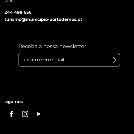
Mós
244 499 656
turismo@municipio-portodemos.pt
siga-nos