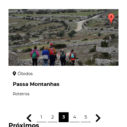
page
Óbidos
Passa Montanhas
Roteiros
1
2
3
4
5
Próximos