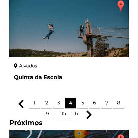
Alvados
Quinta da Escola
1
2
3
4
5
6
7
8
9
...
15
16
Próximos