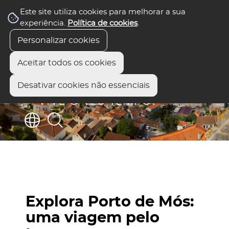
Este site utiliza cookies para melhorar a sua
experiência.
Política de cookies
.
Personalizar cookies
Aceitar todos os cookies
Desativar cookies não essenciais
Explora Porto de Mós:
uma viagem pelo