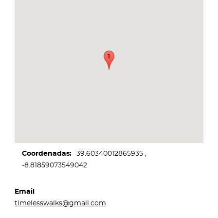
Coordenadas
39.60340012865935
-8.81859073549042
Email
timelesswalks@gmail.com