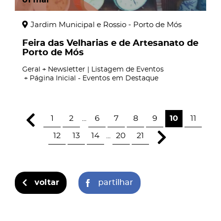
Jardim Municipal e Rossio - Porto de Mós
Feira das Velharias e de Artesanato de
Porto de Mós
Geral
Newsletter | Listagem de Eventos
Página Inicial - Eventos em Destaque
1
2
...
6
7
8
9
10
11
12
13
14
...
20
21
voltar
partilhar