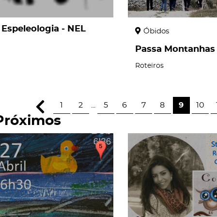
Espeleologia - NEL
Óbidos
Passa Montanhas
Roteiros
1
2
...
5
6
7
8
9
10
Próximos