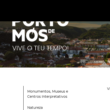
Este site utiliza cookies para melhorar a sua experiênc
cookies
.
V
Monumentos, Museus e
Centros Interpretativos
Natureza