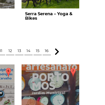
Serra Serena – Yoga &
Bikes
11
12
13
14
15
16