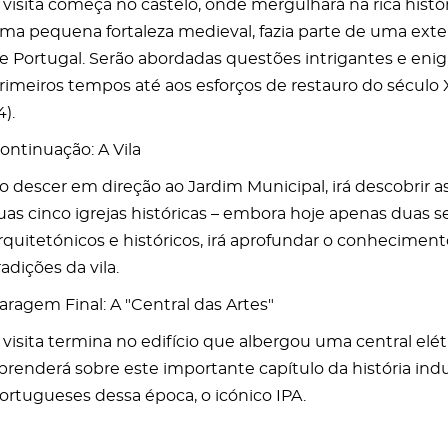
 visita começa no castelo, onde mergulhará na rica his
ma pequena fortaleza medieval, fazia parte de uma ext
e Portugal. Serão abordadas questões intrigantes e enig
rimeiros tempos até aos esforços de restauro do século 
4).
ontinuação: A Vila
o descer em direção ao Jardim Municipal, irá descobrir as
uas cinco igrejas históricas – embora hoje apenas duas s
rquitetónicos e históricos, irá aprofundar o conhecimento 
radições da vila.
aragem Final: A "Central das Artes"
 visita termina no edifício que albergou uma central elét
prenderá sobre este importante capítulo da história indus
ortugueses dessa época, o icónico IPA.