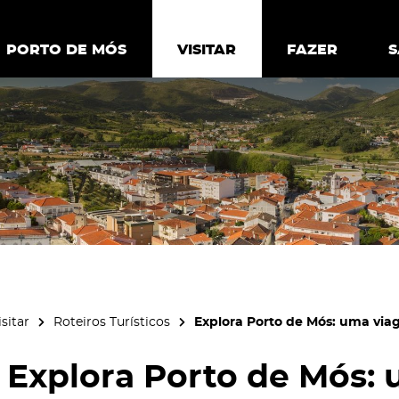
ia.
Política de
Personalizar cookies
Aceitar 
PORTO DE MÓS
PORTO DE MÓS
VISITAR
VISITAR
FAZER
FAZ
isitar
Roteiros Turísticos
Explora Porto de Mós: uma vi
Explora Porto de Mós: