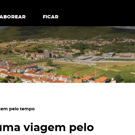
todos os cookies
Desativar cookies não essenciais
ER
SABOREAR
SABOREAR
FICAR
FICAR
agem pelo tempo
 uma viagem pelo