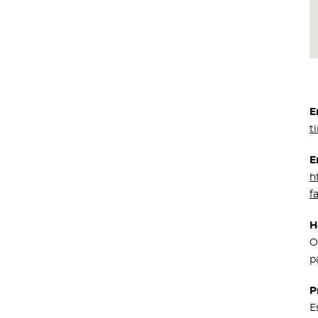
E
t
E
h
f
H
O
p
P
E