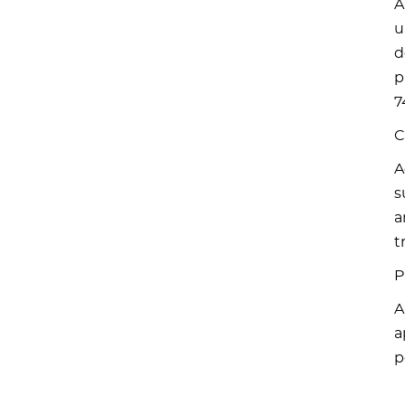
A
u
d
p
7
C
A
s
a
t
P
A
a
p