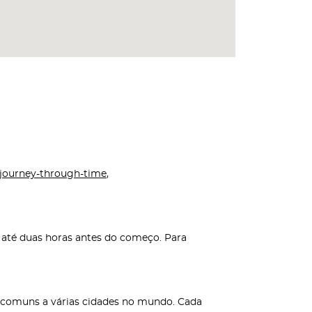
journey-through-time
,
k até duas horas antes do começo. Para
s comuns a várias cidades no mundo. Cada