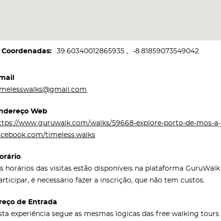
Coordenadas
39.60340012865935
-8.81859073549042
mail
imelesswalks@gmail.com
ndereço Web
ttps://www.guruwalk.com/walks/59668-explore-porto-de-mos-a-
acebook.com/timeless.walks
orário
s horários das visitas estão disponíveis na plataforma GuruWal
articipar, é necessário fazer a inscrição, que não tem custos.
reço de Entrada
sta experiência segue as mesmas lógicas das free walking tour