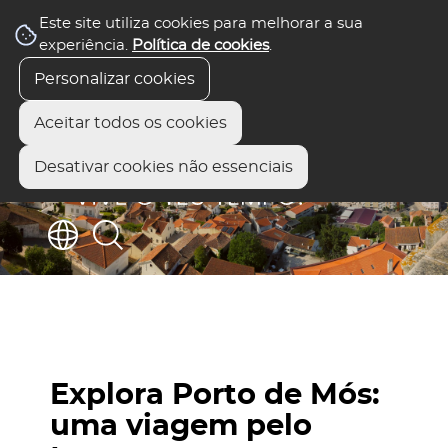
Este site utiliza cookies para melhorar a sua
experiência.
Política de cookies
.
Personalizar cookies
Aceitar todos os cookies
Desativar cookies não essenciais
Explora Porto de Mós:
uma viagem pelo