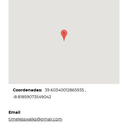
Coordenadas
39.60340012865935
-8.81859073549042
Email
timelesswalks@gmail.com