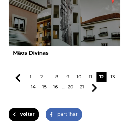
Mãos Divinas
1
2
...
8
9
10
11
12
13
14
15
16
...
20
21
voltar
partilhar