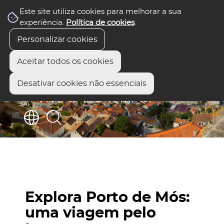
Este site utiliza cookies para melhorar a sua
experiência.
Política de cookies
.
Personalizar cookies
Aceitar todos os cookies
Desativar cookies não essenciais
Explora Porto de Mós:
uma viagem pelo