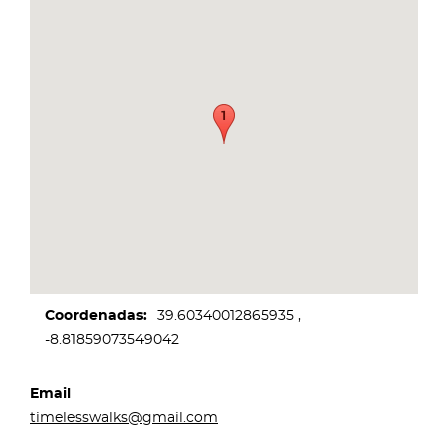
Coordenadas
39.60340012865935
-8.81859073549042
Email
timelesswalks@gmail.com