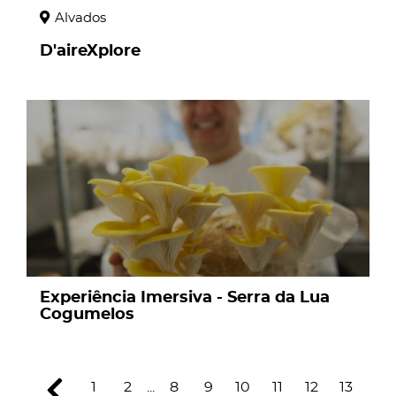
Alvados
D'aireXplore
page
Experiência Imersiva - Serra da Lua
Cogumelos
1
2
...
8
9
10
11
12
13