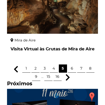
Mira de Aire
Visita Virtual às Grutas de Mira de Aire
1
2
3
4
5
6
7
8
9
...
15
16
Próximos