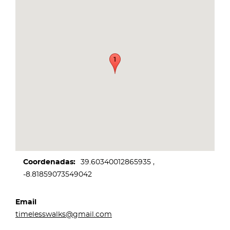
Coordenadas
39.60340012865935
-8.81859073549042
Email
timelesswalks@gmail.com