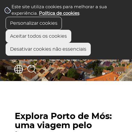
Este site utiliza cookies para melhorar a sua
experiência.
Política de cookies
.
Personalizar cookies
Aceitar todos os cookies
Desativar cookies não essenciais
Explora Porto de Mós:
uma viagem pelo