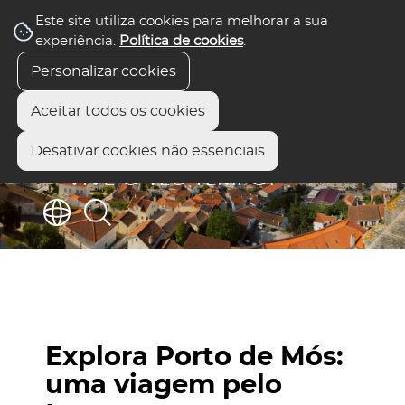
Este site utiliza cookies para melhorar a sua
experiência.
Política de cookies
.
Personalizar cookies
Aceitar todos os cookies
Desativar cookies não essenciais
Explora Porto de Mós:
uma viagem pelo