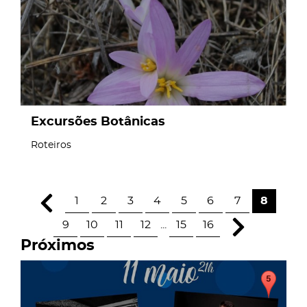
Excursões Botânicas
Roteiros
1
2
3
4
5
6
7
8
9
10
11
12
...
15
16
Próximos