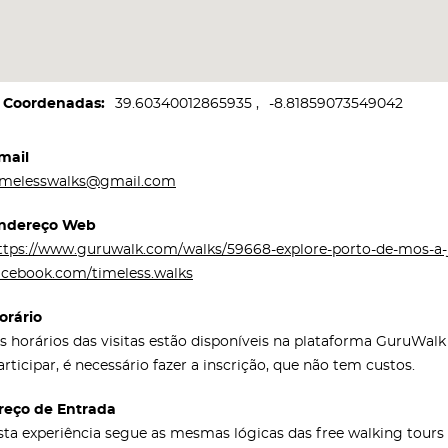
Coordenadas
39.60340012865935
-8.81859073549042
mail
imelesswalks@gmail.com
ndereço Web
ttps://www.guruwalk.com/walks/59668-explore-porto-de-mos-a-
acebook.com/timeless.walks
orário
s horários das visitas estão disponíveis na plataforma GuruWal
articipar, é necessário fazer a inscrição, que não tem custos.
reço de Entrada
sta experiência segue as mesmas lógicas das free walking tour