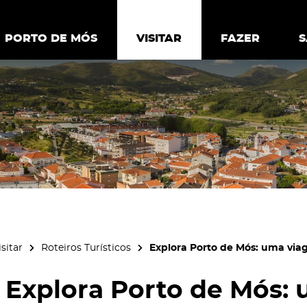
ia.
Política de
Personalizar cookies
Aceitar 
PORTO DE MÓS
PORTO DE MÓS
VISITAR
VISITAR
FAZER
FAZ
isitar
Roteiros Turísticos
Explora Porto de Mós: uma vi
Explora Porto de Mós: