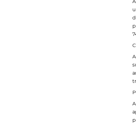
A
u
d
p
7
C
A
s
a
t
P
A
a
p