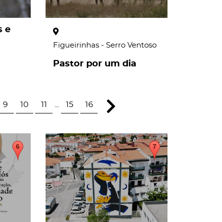
 e
Figueirinhas - Serro Ventoso
Pastor por um dia
9
10
11
...
15
16
page