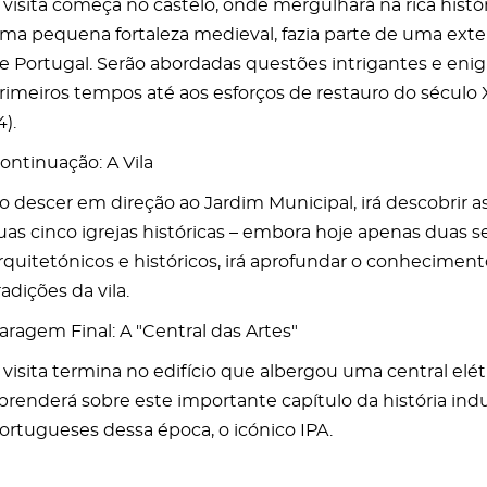
 visita começa no castelo, onde mergulhará na rica his
ma pequena fortaleza medieval, fazia parte de uma ext
e Portugal. Serão abordadas questões intrigantes e enig
rimeiros tempos até aos esforços de restauro do século 
4).
ontinuação: A Vila
o descer em direção ao Jardim Municipal, irá descobrir as
uas cinco igrejas históricas – embora hoje apenas duas s
rquitetónicos e históricos, irá aprofundar o conhecimento 
radições da vila.
aragem Final: A "Central das Artes"
 visita termina no edifício que albergou uma central elét
prenderá sobre este importante capítulo da história indus
ortugueses dessa época, o icónico IPA.