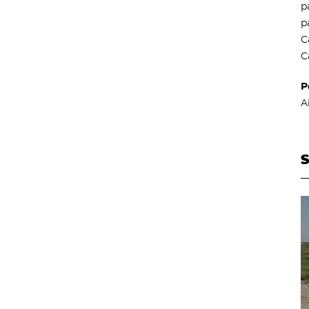
p
p
C
C
P
A
S