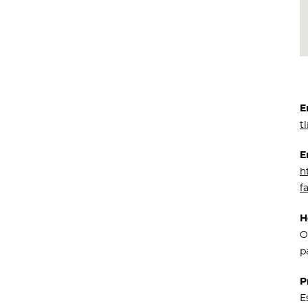
E
t
E
h
f
H
O
p
P
E