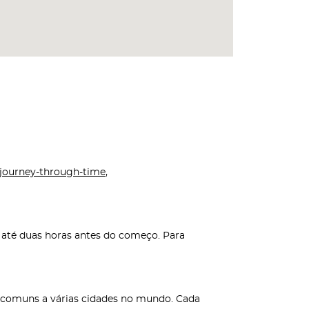
journey-through-time
,
k até duas horas antes do começo. Para
s comuns a várias cidades no mundo. Cada