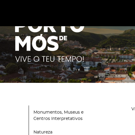
Este site utiliza cookies para melhorar a sua experiênc
cookies
.
V
Monumentos, Museus e
Centros Interpretativos
Natureza