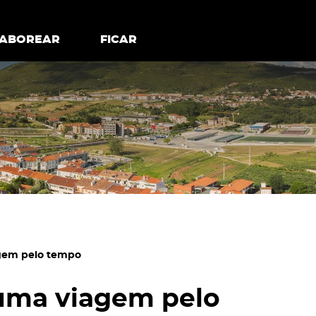
todos os cookies
Desativar cookies não essenciais
ER
SABOREAR
SABOREAR
FICAR
FICAR
agem pelo tempo
 uma viagem pelo