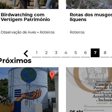
Birdwatching com
Rotas dos musgos
Vertigem Património
liquens
Observação de Aves
Roteiros
Roteiros
1
2
3
4
5
6
7
8
Próximos
page
06
abr