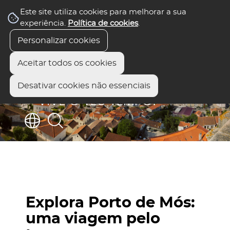
Este site utiliza cookies para melhorar a sua
experiência.
Política de cookies
.
Personalizar cookies
Aceitar todos os cookies
Desativar cookies não essenciais
Explora Porto de Mós:
uma viagem pelo