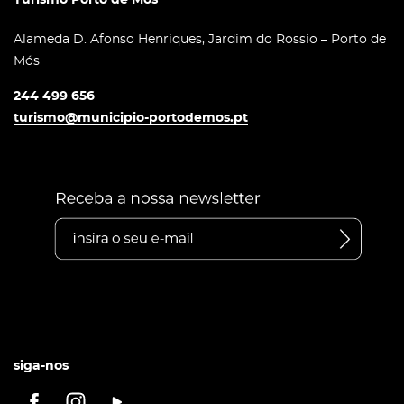
Alameda D. Afonso Henriques, Jardim do Rossio – Porto de
Mós
244 499 656
turismo@municipio-portodemos.pt
siga-nos