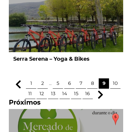
Serra Serena – Yoga & Bikes
1
2
...
5
6
7
8
9
10
11
12
13
14
15
16
Próximos