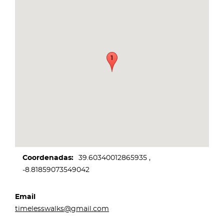
Coordenadas
39.60340012865935
-8.81859073549042
Email
timelesswalks@gmail.com