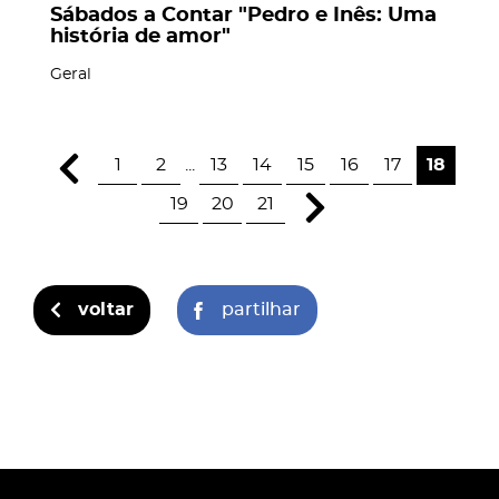
Sábados a Contar "Pedro e Inês: Uma
história de amor"
Geral
1
2
...
13
14
15
16
17
18
19
20
21
voltar
partilhar