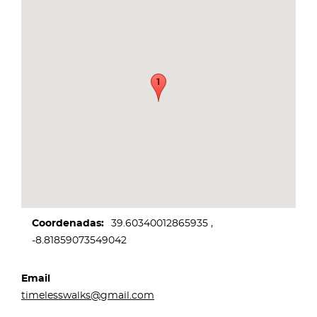
Coordenadas
39.60340012865935
-8.81859073549042
Email
timelesswalks@gmail.com