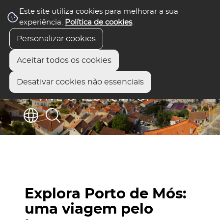
Este site utiliza cookies para melhorar a sua
experiência.
Política de cookies
.
Personalizar cookies
Aceitar todos os cookies
Desativar cookies não essenciais
Explora Porto de Mós:
uma viagem pelo