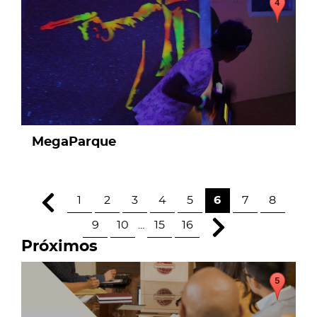
MegaParque
1
2
3
4
5
6
7
8
9
10
...
15
16
Próximos