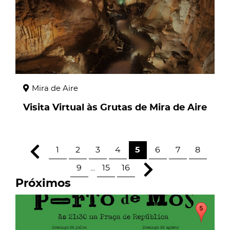
Mira de Aire
Visita Virtual às Grutas de Mira de Aire
1
2
3
4
5
6
7
8
9
...
15
16
Próximos
page