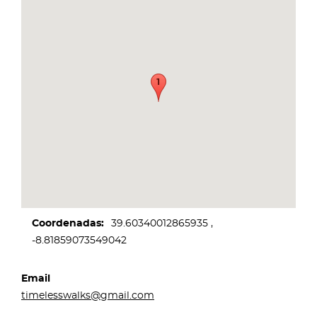
Coordenadas
39.60340012865935
-8.81859073549042
Email
timelesswalks@gmail.com