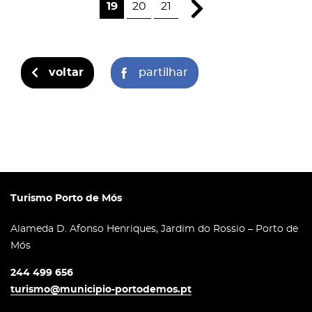
19
20
21
voltar
partilhar
Turismo Porto de Mós
Alameda D. Afonso Henriques, Jardim do Rossio – Porto de
Mós
244 499 656
turismo@municipio-portodemos.pt