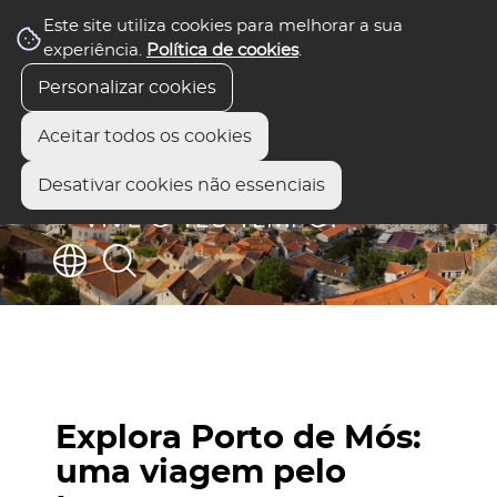
Este site utiliza cookies para melhorar a sua
experiência.
Política de cookies
.
Personalizar cookies
Aceitar todos os cookies
Desativar cookies não essenciais
Explora Porto de Mós:
uma viagem pelo